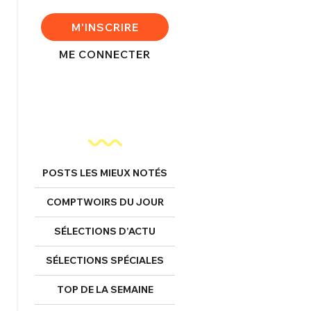
FERMER
M'INSCRIRE
ME CONNECTER
nexion
FERMER
POSTS LES MIEUX NOTÉS
COMPTWOIRS DU JOUR
Mot de passe perdu ?
Un Thread
SÉLECTIONS D’ACTU
SÉLECTIONS SPÉCIALES
NNEXION
C'EST PARTI
TOP DE LA SEMAINE