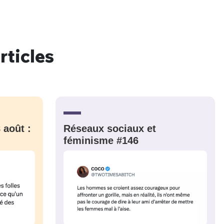
rticles
nue !
Con
PSEUDO
-vous proposer ?
 août :
Réseaux sociaux et
féminisme #146
MOT DE PASSE
s
Ma propre
sélection
CO
M'INSCRIRE