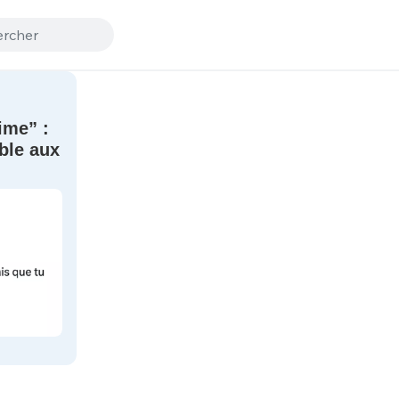
ime” :
âble aux