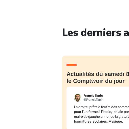
Les derniers a
Bienve
PSEUDO
*
VOTRE PARTICIPATION
Que souhaitez
Actualités du samedi 8
le Comptwoir du jour
EMAIL
*
Quelque
tweets
PASSWORD
*
C'EST PARTI