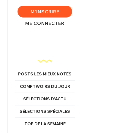
FERMER
M'INSCRIRE
ME CONNECTER
nexion
FERMER
POSTS LES MIEUX NOTÉS
Mot de passe perdu ?
COMPTWOIRS DU JOUR
Un Thread
SÉLECTIONS D’ACTU
SÉLECTIONS SPÉCIALES
NNEXION
C'EST PARTI
TOP DE LA SEMAINE