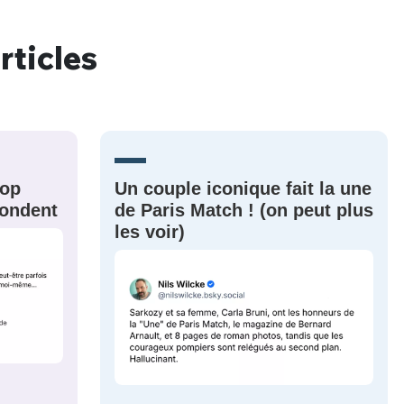
rticles
nue !
Con
rop
Un couple iconique fait la une
PSEUDO
-vous proposer ?
épondent
de Paris Match ! (on peut plus
les voir)
MOT DE PASSE
s
Ma propre
sélection
CO
M'INSCRIRE