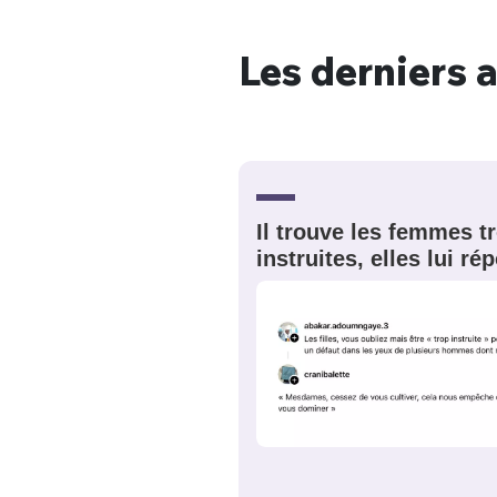
Les derniers a
Bienve
Il trouve les femmes t
PSEUDO
*
VOTRE PARTICIPATION
Que souhaitez
instruites, elles lui r
EMAIL
*
Quelque
tweets
PASSWORD
*
C'EST PARTI