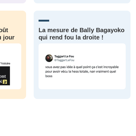
CRIS
ME CONNECTER
oût
La mesure de Bally Bagayoko
 jour
qui rend fou la droite !