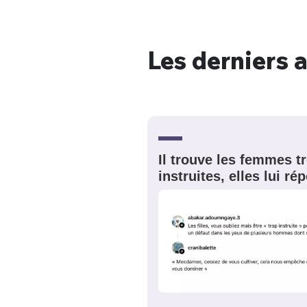
Les derniers a
Bienve
PSEUDO
*
VOTRE PARTICIPATION
Il trouve les femmes t
Que souhaitez
instruites, elles lui r
EMAIL
*
Quelque
tweets
PASSWORD
*
C'EST PARTI