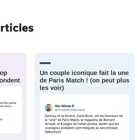
rticles
nue !
Con
PSEUDO
rop
Un couple iconique fait la une
-vous proposer ?
épondent
de Paris Match ! (on peut plus
les voir)
MOT DE PASSE
s
Ma propre
sélection
CO
M'INSCRIRE