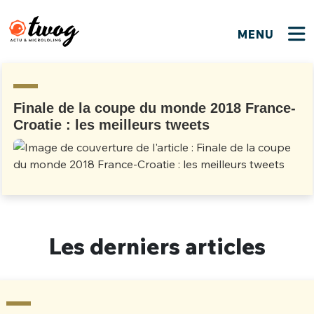
MENU
FERMER
FERMER
Bienvenue !
VOTRE PARTICIPATION
Que souhaitez-vous proposer ?
JE M'INSCRIS
Finale de la coupe du monde 2018 France-
Croatie : les meilleurs tweets
PSEUDO
*
Quelques tweets
Connexion
EMAIL
*
C'EST PARTI
PSEUDO
Ma propre sélection
PASSWORD
*
Les derniers articles
Mot de passe perdu ?
MOT DE PASSE
M'INSCRIRE
ME CONNECTER
JE M'INSCRIS
CONNEXION