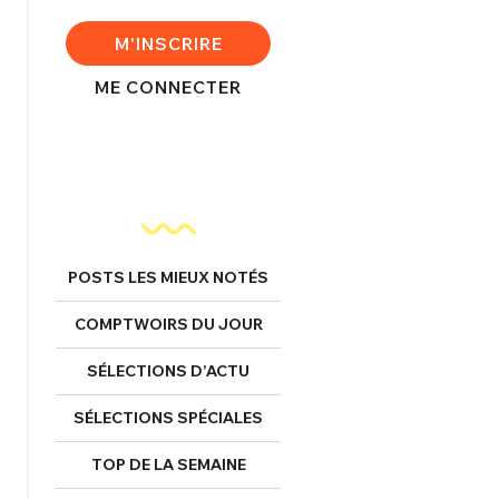
FERMER
M'INSCRIRE
ME CONNECTER
nexion
FERMER
POSTS LES MIEUX NOTÉS
Mot de passe perdu ?
COMPTWOIRS DU JOUR
Un Thread
SÉLECTIONS D’ACTU
SÉLECTIONS SPÉCIALES
NNEXION
C'EST PARTI
TOP DE LA SEMAINE