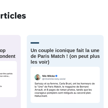
rticles
nue !
Con
rop
Un couple iconique fait la une
PSEUDO
-vous proposer ?
épondent
de Paris Match ! (on peut plus
les voir)
MOT DE PASSE
s
Ma propre
sélection
CO
M'INSCRIRE