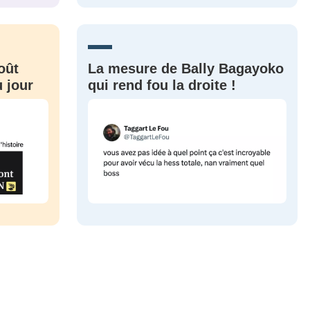
CRIS
ME CONNECTER
oût
La mesure de Bally Bagayoko
 jour
qui rend fou la droite !