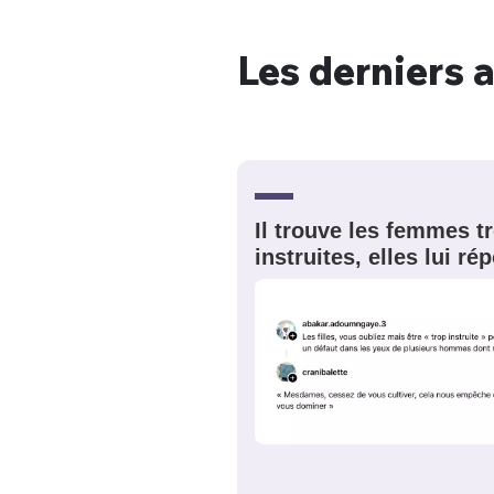
Les derniers a
Bienve
Il trouve les femmes t
PSEUDO
*
VOTRE PARTICIPATION
Que souhaitez
instruites, elles lui r
EMAIL
*
Quelque
tweets
PASSWORD
*
C'EST PARTI