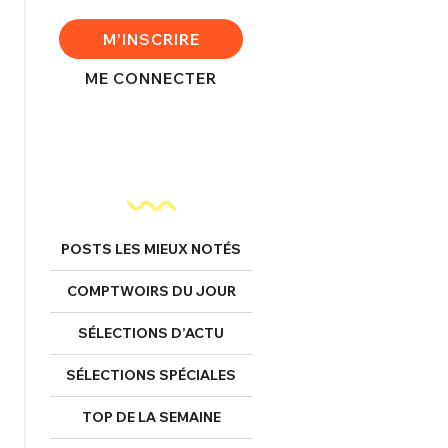
FERMER
M'INSCRIRE
ME CONNECTER
nexion
FERMER
POSTS LES MIEUX NOTÉS
COMPTWOIRS DU JOUR
Mot de passe perdu ?
Un Thread
SÉLECTIONS D’ACTU
SÉLECTIONS SPÉCIALES
NNEXION
C'EST PARTI
TOP DE LA SEMAINE