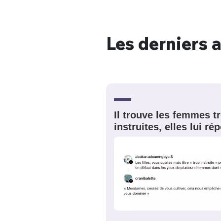
Les derniers a
Bienve
PSEUDO
*
VOTRE PARTICIPATION
Il trouve les femmes t
Que souhaitez
instruites, elles lui r
EMAIL
*
Quelque
tweets
PASSWORD
*
C'EST PARTI