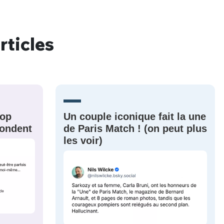
rticles
nue !
Con
PSEUDO
rop
Un couple iconique fait la une
-vous proposer ?
épondent
de Paris Match ! (on peut plus
les voir)
MOT DE PASSE
s
Ma propre
sélection
CO
M'INSCRIRE