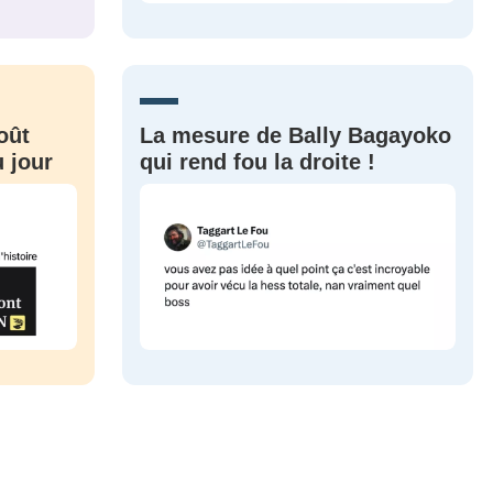
CRIS
ME CONNECTER
oût
La mesure de Bally Bagayoko
 jour
qui rend fou la droite !