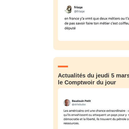
Bienve
Actualités du jeudi 5 mars
PSEUDO
*
VOTRE PARTICIPATION
le Comptwoir du jour
Que souhaitez
EMAIL
*
Quelque
tweets
PASSWORD
*