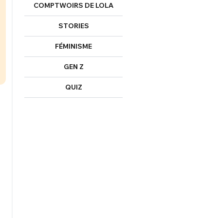
COMPTWOIRS DE LOLA
STORIES
FERMER
FÉMINISME
GEN Z
nexion
QUIZ
FERMER
Mot de passe perdu ?
Un Thread
NNEXION
C'EST PARTI