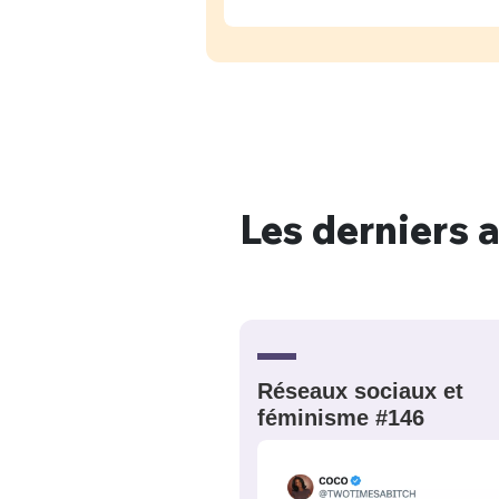
C'EST PARTI
JE M'INS
Les derniers a
Réseaux sociaux et
féminisme #146