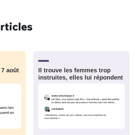
rticles
nue !
Con
PSEUDO
 7 août
Il trouve les femmes trop
-vous proposer ?
instruites, elles lui répondent
MOT DE PASSE
s
Ma propre
sélection
CO
M'INSCRIRE