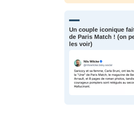
JE M'INS
Un couple iconique fai
de Paris Match ! (on p
les voir)