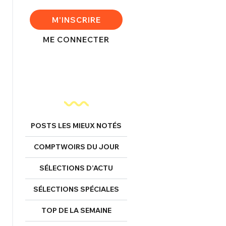
FERMER
M'INSCRIRE
ME CONNECTER
nexion
FERMER
POSTS LES MIEUX NOTÉS
COMPTWOIRS DU JOUR
Mot de passe perdu ?
Un Thread
SÉLECTIONS D’ACTU
SÉLECTIONS SPÉCIALES
NNEXION
C'EST PARTI
TOP DE LA SEMAINE