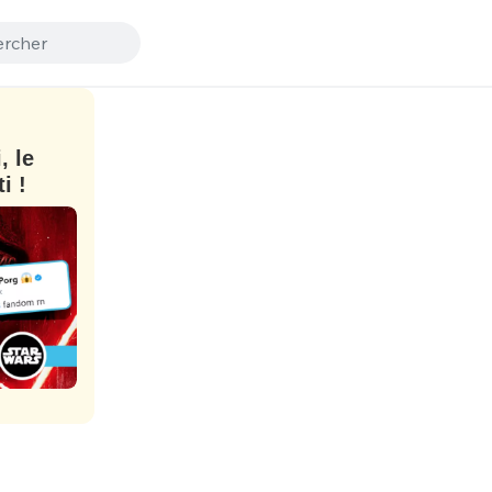
, le
i !