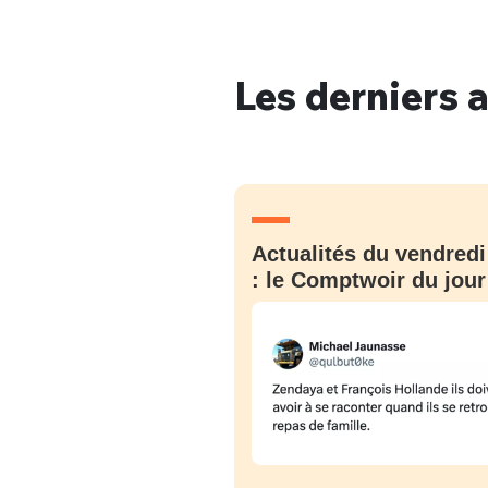
Les derniers a
Bienve
PSEUDO
*
VOTRE PARTICIPATION
Actualités du vendredi
Que souhaitez
: le Comptwoir du jour
EMAIL
*
Quelque
tweets
PASSWORD
*
C'EST PARTI