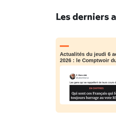
Les derniers a
Bienve
Actualités du jeudi 6 a
PSEUDO
*
VOTRE PARTICIPATION
Que souhaitez
2026 : le Comptwoir du
EMAIL
*
Quelque
tweets
PASSWORD
*
C'EST PARTI