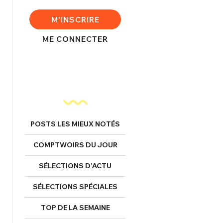
FERMER
M'INSCRIRE
ME CONNECTER
nexion
FERMER
POSTS LES MIEUX NOTÉS
Mot de passe perdu ?
COMPTWOIRS DU JOUR
Un Thread
SÉLECTIONS D’ACTU
SÉLECTIONS SPÉCIALES
NNEXION
C'EST PARTI
TOP DE LA SEMAINE