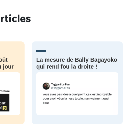
rticles
nue !
Con
oût
La mesure de Bally Bagayoko
PSEUDO
-vous proposer ?
 jour
qui rend fou la droite !
MOT DE PASSE
s
Ma propre
sélection
CO
M'INSCRIRE