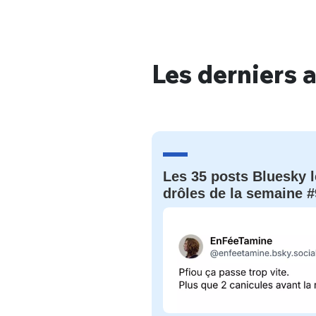
Les derniers a
Bienve
PSEUDO
*
VOTRE PARTICIPATION
Les 35 posts Bluesky l
Que souhaitez
drôles de la semaine #
EMAIL
*
Quelque
tweets
PASSWORD
*