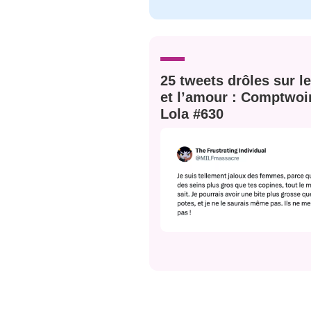
C'EST PARTI
JE M'INS
25 tweets drôles sur l
et l’amour : Comptwoi
Lola #630