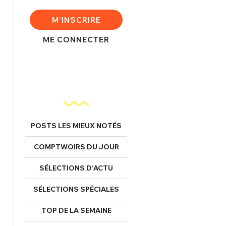
M'INSCRIRE
FERMER
ME CONNECTER
nexion
FERMER
POSTS LES MIEUX NOTÉS
COMPTWOIRS DU JOUR
Mot de passe perdu ?
SÉLECTIONS D’ACTU
Un Thread
SÉLECTIONS SPÉCIALES
NNEXION
TOP DE LA SEMAINE
C'EST PARTI