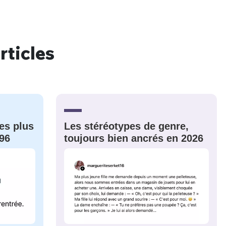
rticles
nue !
Con
PSEUDO
es plus
Les stéréotypes de genre,
-vous proposer ?
96
toujours bien ancrés en 2026
MOT DE PASSE
s
Ma propre
sélection
CO