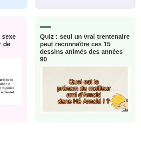
M'INSCRIRE
CRIS
ME CONNECTER
e sexe
Quiz : seul un vrai trentenaire
r de
peut reconnaître ces 15
dessins animés des années
90