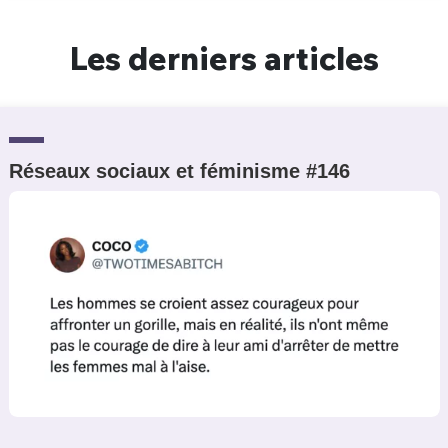
Un Thread
Les derniers articles
C'EST PARTI
Réseaux sociaux et féminisme #146