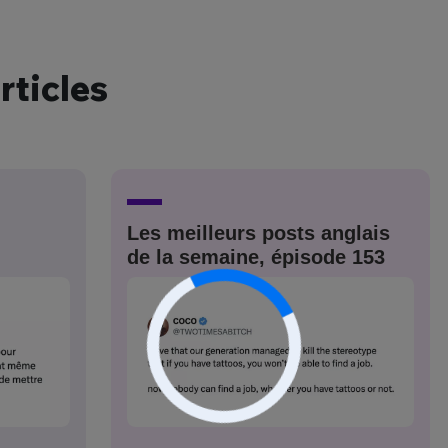
rticles
nue !
Con
PSEUDO
-vous proposer ?
Les meilleurs posts anglais
de la semaine, épisode 153
MOT DE PASSE
s
Ma propre
sélection
CO
M'INSCRIRE