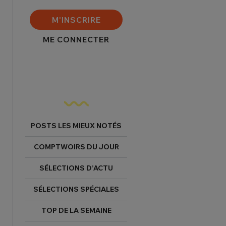
FERMER
M'INSCRIRE
ME CONNECTER
nexion
FERMER
POSTS LES MIEUX NOTÉS
Mot de passe perdu ?
COMPTWOIRS DU JOUR
Un Thread
SÉLECTIONS D’ACTU
SÉLECTIONS SPÉCIALES
NNEXION
C'EST PARTI
TOP DE LA SEMAINE