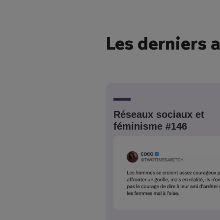
Les derniers a
Bienve
PSEUDO
*
VOTRE PARTICIPATION
Que souhaitez
Réseaux sociaux et
féminisme #146
EMAIL
*
Quelque
tweets
PASSWORD
*
C'EST PARTI