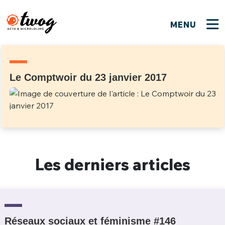
MENU
FERMER
FERMER
Bienvenue !
VOTRE PARTICIPATION
Que souhaitez-vous proposer ?
JE M'INSCRIS
Le Comptwoir du 23 janvier 2017
PSEUDO
*
Quelques tweets
Connexion
EMAIL
*
C'EST PARTI
PSEUDO
Ma propre sélection
Les derniers articles
PASSWORD
*
Mot de passe perdu ?
MOT DE PASSE
M'INSCRIRE
ME CONNECTER
JE M'INSCRIS
Réseaux sociaux et féminisme #146
CONNEXION