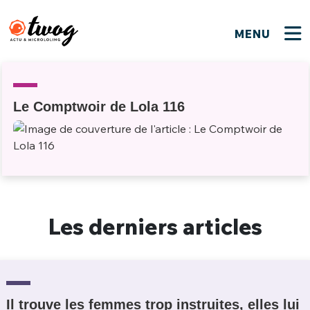
MENU
FERMER
FERMER
Bienvenue !
VOTRE PARTICIPATION
Que souhaitez-vous proposer ?
JE M'INSCRIS
Le Comptwoir de Lola 116
PSEUDO
*
Quelques tweets
Connexion
EMAIL
*
C'EST PARTI
PSEUDO
Ma propre sélection
Les derniers articles
PASSWORD
*
Mot de passe perdu ?
MOT DE PASSE
M'INSCRIRE
ME CONNECTER
JE M'INSCRIS
Il trouve les femmes trop instruites, elles lui
CONNEXION