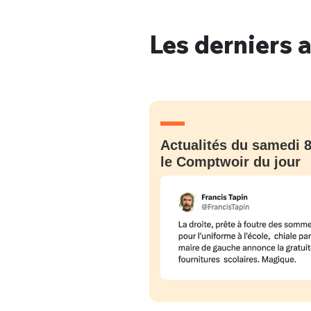
Les derniers a
Bienve
PSEUDO
*
VOTRE PARTICIPATION
Actualités du samedi 8
Que souhaitez
le Comptwoir du jour
EMAIL
*
Quelque
tweets
PASSWORD
*
C'EST PARTI