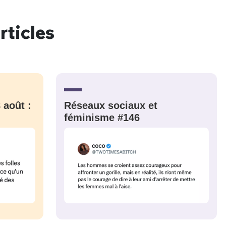
rticles
nue !
Con
PSEUDO
 août :
Réseaux sociaux et
-vous proposer ?
féminisme #146
MOT DE PASSE
s
Ma propre
sélection
CO
M'INSCRIRE