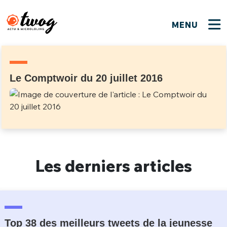
MENU
FERMER
FERMER
Bienvenue !
VOTRE PARTICIPATION
Que souhaitez-vous proposer ?
JE M'INSCRIS
Le Comptwoir du 20 juillet 2016
PSEUDO
*
Quelques tweets
Connexion
EMAIL
*
C'EST PARTI
PSEUDO
Ma propre sélection
Les derniers articles
PASSWORD
*
Mot de passe perdu ?
MOT DE PASSE
M'INSCRIRE
ME CONNECTER
JE M'INSCRIS
Top 38 des meilleurs tweets de la jeunesse
CONNEXION