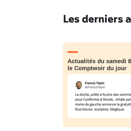
Les derniers a
Bienve
PSEUDO
*
VOTRE PARTICIPATION
Actualités du samedi 8
Que souhaitez
le Comptwoir du jour
EMAIL
*
Quelque
tweets
PASSWORD
*
C'EST PARTI