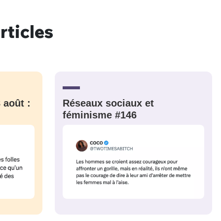
rticles
nue !
Con
PSEUDO
 août :
Réseaux sociaux et
-vous proposer ?
féminisme #146
MOT DE PASSE
s
Ma propre
sélection
CO
M'INSCRIRE