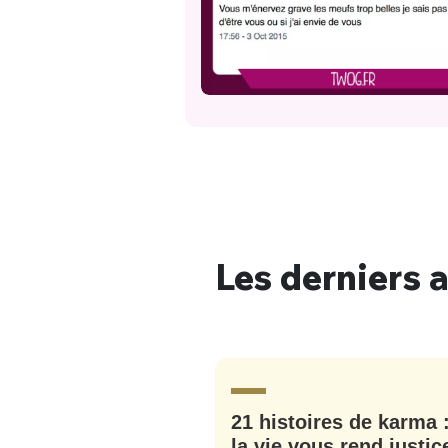
Bienve
PSEUDO
*
VOTRE PARTICIPATION
Que souhaitez
EMAIL
*
Quelque
tweets
PASSWORD
*
Les derniers a
C'EST PARTI
JE M'INS
21 histoires de karma 
la vie vous rend justic