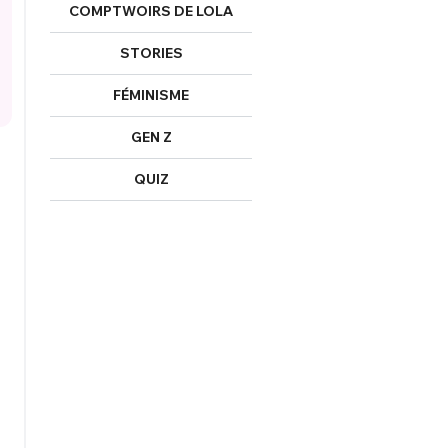
nexion
COMPTWOIRS DE LOLA
STORIES
FÉMINISME
FERMER
GEN Z
QUIZ
Mot de passe perdu ?
Un Thread
NNEXION
C'EST PARTI