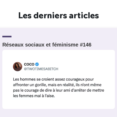
Un Thread
Les derniers articles
C'EST PARTI
Réseaux sociaux et féminisme #146