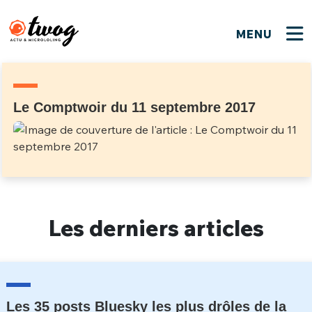
MENU
FERMER
FERMER
Bienvenue !
VOTRE PARTICIPATION
Que souhaitez-vous proposer ?
JE M'INSCRIS
Le Comptwoir du 11 septembre 2017
PSEUDO
*
Quelques tweets
Connexion
EMAIL
*
C'EST PARTI
PSEUDO
Ma propre sélection
Les derniers articles
PASSWORD
*
Mot de passe perdu ?
MOT DE PASSE
M'INSCRIRE
ME CONNECTER
JE M'INSCRIS
Les 35 posts Bluesky les plus drôles de la
CONNEXION