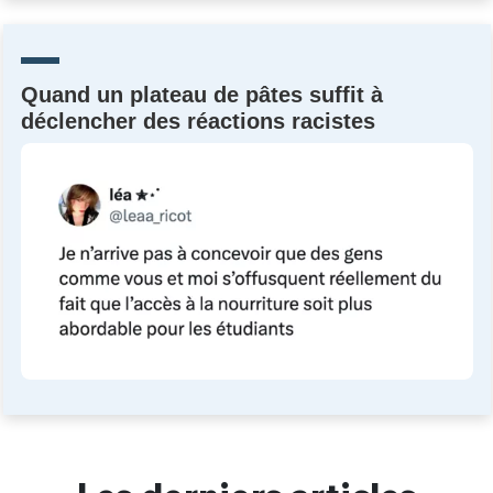
Un Thread
Quand un plateau de pâtes suffit à
C'EST PARTI
déclencher des réactions racistes