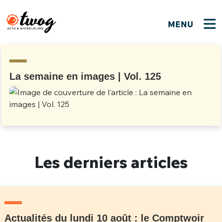
MENU
FERMER
FERMER
Bienvenue !
VOTRE PARTICIPATION
Que souhaitez-vous proposer ?
JE M'INSCRIS
La semaine en images | Vol. 125
PSEUDO
*
Quelques tweets
Connexion
EMAIL
*
C'EST PARTI
PSEUDO
Ma propre sélection
Les derniers articles
PASSWORD
*
Mot de passe perdu ?
MOT DE PASSE
M'INSCRIRE
ME CONNECTER
JE M'INSCRIS
Actualités du lundi 10 août : le Comptwoir
CONNEXION