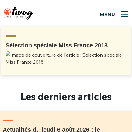
MENU
FERMER
FERMER
Bienvenue !
VOTRE PARTICIPATION
Que souhaitez-vous proposer ?
JE M'INSCRIS
Sélection spéciale Miss France 2018
PSEUDO
*
Quelques tweets
Connexion
EMAIL
*
C'EST PARTI
PSEUDO
Ma propre sélection
Les derniers articles
PASSWORD
*
Mot de passe perdu ?
MOT DE PASSE
M'INSCRIRE
ME CONNECTER
JE M'INSCRIS
Actualités du jeudi 6 août 2026 : le
CONNEXION