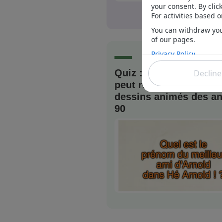
C'EST PARTI
JE M'INS
Quiz : seul un vrai tre
peut reconnaître ces 1
dessins animés des a
90