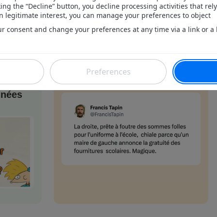
M'INSCRIRE
CRIS
ME CONNECTER
ntenaire
Actualités du samedi 8 août :
5
le Comptwoir du jour
nnées