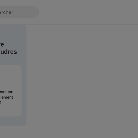
re
oudres