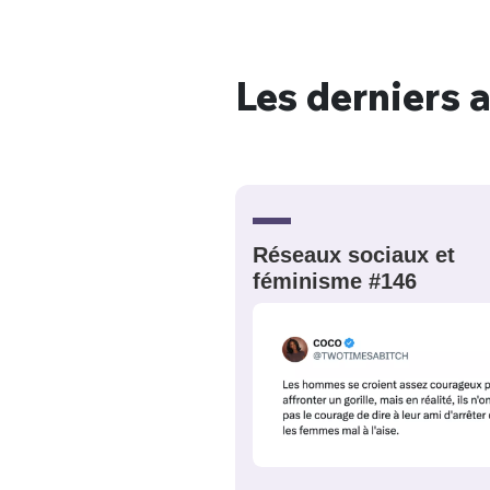
Les derniers a
Bienve
PSEUDO
*
VOTRE PARTICIPATION
Que souhaitez
Réseaux sociaux et
féminisme #146
EMAIL
*
Quelque
tweets
PASSWORD
*
C'EST PARTI