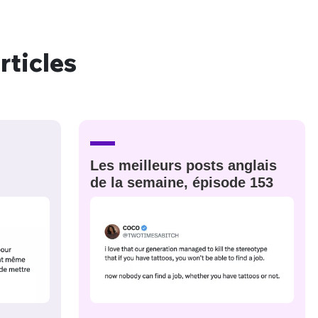
rticles
nue !
Con
PSEUDO
-vous proposer ?
Les meilleurs posts anglais
de la semaine, épisode 153
MOT DE PASSE
s
Ma propre
sélection
CO
M'INSCRIRE