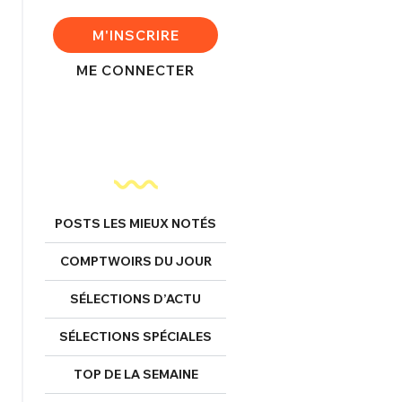
FERMER
M'INSCRIRE
ME CONNECTER
nexion
FERMER
POSTS LES MIEUX NOTÉS
Mot de passe perdu ?
COMPTWOIRS DU JOUR
Un Thread
SÉLECTIONS D’ACTU
SÉLECTIONS SPÉCIALES
NNEXION
C'EST PARTI
TOP DE LA SEMAINE