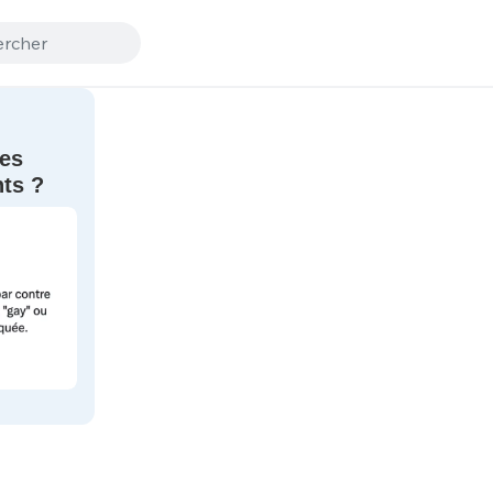
des
nts ?