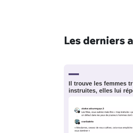
Les derniers a
Bienve
PSEUDO
*
VOTRE PARTICIPATION
Que souhaitez
Il trouve les femmes t
instruites, elles lui r
EMAIL
*
Quelque
tweets
PASSWORD
*