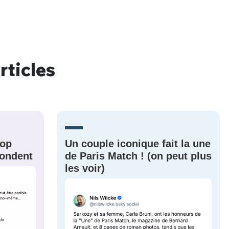
rticles
nue !
Con
PSEUDO
-vous proposer ?
rop
Un couple iconique fait la une
épondent
de Paris Match ! (on peut plus
MOT DE PASSE
les voir)
s
Ma propre
sélection
CO