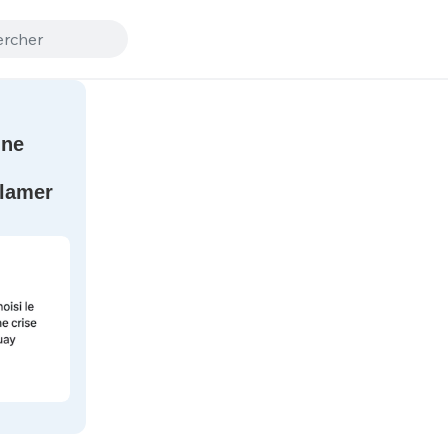
nne
lamer