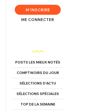
M'INSCRIRE
FERMER
ME CONNECTER
nexion
FERMER
POSTS LES MIEUX NOTÉS
COMPTWOIRS DU JOUR
Mot de passe perdu ?
SÉLECTIONS D’ACTU
Un Thread
SÉLECTIONS SPÉCIALES
TOP DE LA SEMAINE
NNEXION
C'EST PARTI