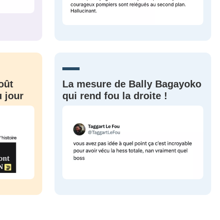
M'INSCRIRE
CRIS
ME CONNECTER
oût
La mesure de Bally Bagayoko
 jour
qui rend fou la droite !