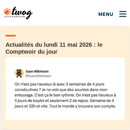
MENU
FERMER
FERMER
Bienvenue !
VOTRE PARTICIPATION
Que souhaitez-vous proposer ?
JE M'INSCRIS
Actualités du lundi 11 mai 2026 : le
Comptwoir du jour
PSEUDO
*
Quelques tweets
Connexion
EMAIL
*
C'EST PARTI
PSEUDO
Ma propre sélection
PASSWORD
*
Mot de passe perdu ?
MOT DE PASSE
M'INSCRIRE
ME CONNECTER
JE M'INSCRIS
CONNEXION