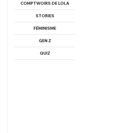
COMPTWOIRS DE LOLA
Mot de passe perdu ?
Un Thread
STORIES
FÉMINISME
NNEXION
C'EST PARTI
GEN Z
QUIZ