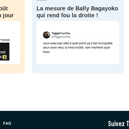
oût
La mesure de Bally Bagayoko
 jour
qui rend fou la droite !
Suivez T
FAQ