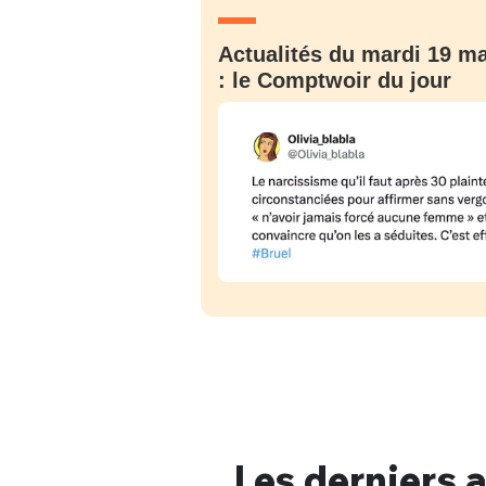
Actualités du mardi 19 ma
: le Comptwoir du jour
Bienve
PSEUDO
*
VOTRE PARTICIPATION
Que souhaitez
Les derniers a