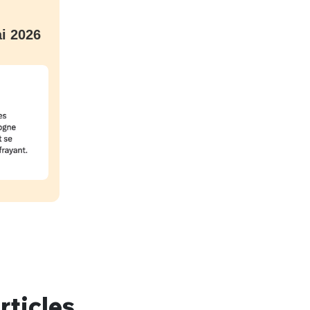
i 2026
nue !
Con
PSEUDO
-vous proposer ?
rticles