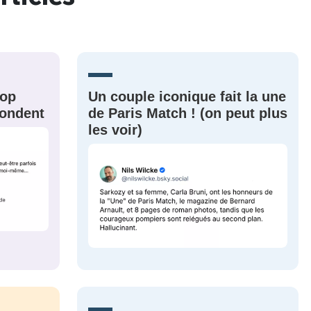
MOT DE PASSE
s
Ma propre
sélection
CO
rop
Un couple iconique fait la une
épondent
de Paris Match ! (on peut plus
M'INSCRIRE
les voir)
CRIS
ME CONNECTER