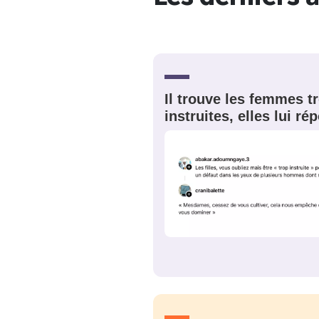
EMAIL
*
Quelque
tweets
PASSWORD
*
Il trouve les femmes t
instruites, elles lui r
C'EST PARTI
JE M'INS