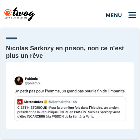
MENU
FERMER
FERMER
Bienvenue !
VOTRE PARTICIPATION
Que souhaitez-vous proposer ?
JE M'INSCRIS
Nicolas Sarkozy en prison, non ce n’est
plus un rêve
PSEUDO
*
Quelques tweets
Connexion
EMAIL
*
C'EST PARTI
PSEUDO
Ma propre sélection
PASSWORD
*
Mot de passe perdu ?
MOT DE PASSE
M'INSCRIRE
ME CONNECTER
JE M'INSCRIS
CONNEXION