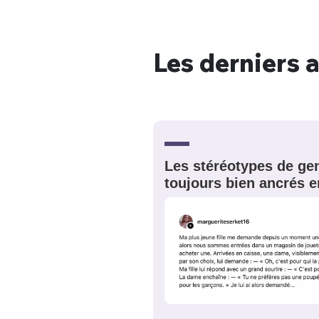
Les derniers a
Bienve
Les stéréotypes de gen
PSEUDO
*
VOTRE PARTICIPATION
toujours bien ancrés e
Que souhaitez
EMAIL
*
Quelque
tweets
PASSWORD
*