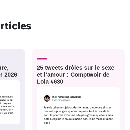
rticles
nue !
Con
re,
25 tweets drôles sur le sexe
PSEUDO
n 2026
et l’amour : Comptwoir de
-vous proposer ?
Lola #630
MOT DE PASSE
s
Ma propre
sélection
CO