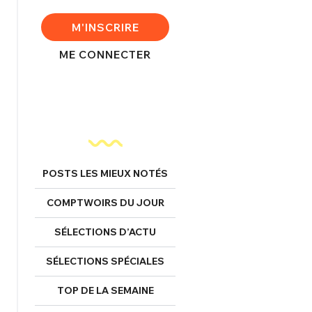
M'INSCRIRE
FERMER
ME CONNECTER
nexion
FERMER
POSTS LES MIEUX NOTÉS
COMPTWOIRS DU JOUR
Mot de passe perdu ?
SÉLECTIONS D’ACTU
Un Thread
SÉLECTIONS SPÉCIALES
TOP DE LA SEMAINE
NNEXION
C'EST PARTI