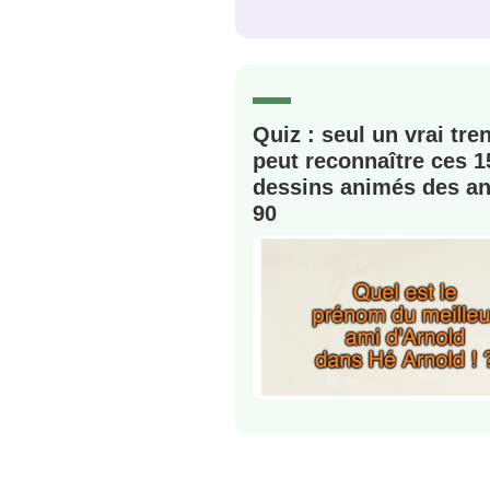
C'EST PARTI
JE M'INS
Quiz : seul un vrai tre
peut reconnaître ces 1
dessins animés des a
90