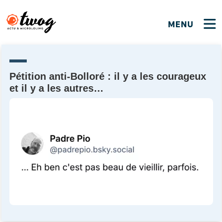
MENU
FERMER
FERMER
Bienvenue !
VOTRE PARTICIPATION
Que souhaitez-vous proposer ?
JE M'INSCRIS
Pétition anti-Bolloré : il y a les courageux
et il y a les autres…
PSEUDO
*
Quelques tweets
Connexion
EMAIL
*
C'EST PARTI
PSEUDO
Ma propre sélection
PASSWORD
*
Mot de passe perdu ?
MOT DE PASSE
M'INSCRIRE
ME CONNECTER
JE M'INSCRIS
CONNEXION