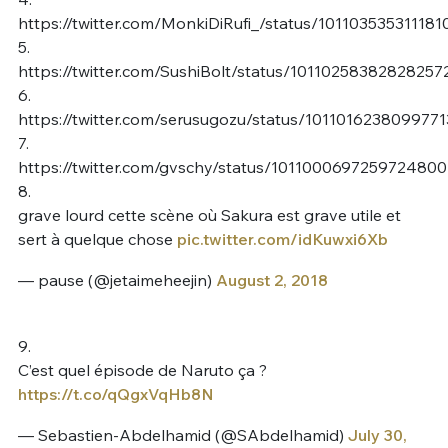
https://twitter.com/MonkiDiRufi_/status/10110353531118
5.
https://twitter.com/SushiBolt/status/10110258382828257
6.
https://twitter.com/serusugozu/status/101101623809977
7.
https://twitter.com/gvschy/status/1011000697259724800
8.
grave lourd cette scène où Sakura est grave utile et
sert à quelque chose
pic.twitter.com/idKuwxi6Xb
— pause (@jetaimeheejin)
August 2, 2018
9.
C’est quel épisode de Naruto ça ?
https://t.co/qQgxVqHb8N
— Sebastien-Abdelhamid (@SAbdelhamid)
July 30,