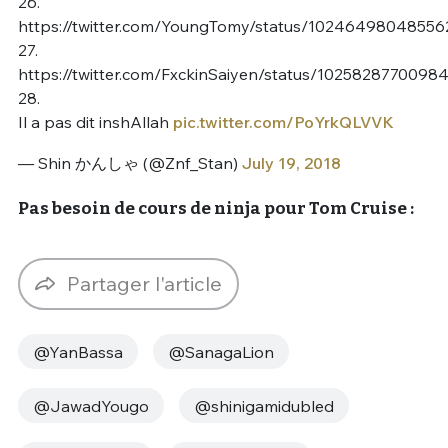
26.
https://twitter.com/YoungTomy/status/10246498048556
27.
https://twitter.com/FxckinSaiyen/status/1025828770098
28.
Il a pas dit inshAllah
pic.twitter.com/PoYrkQLVVK
— Shin かんしゃ (@Znf_Stan)
July 19, 2018
Pas besoin de cours de ninja pour Tom Cruise :
Partager l'article
@YanBassa
@SanagaLion
@JawadYougo
@shinigamidubled