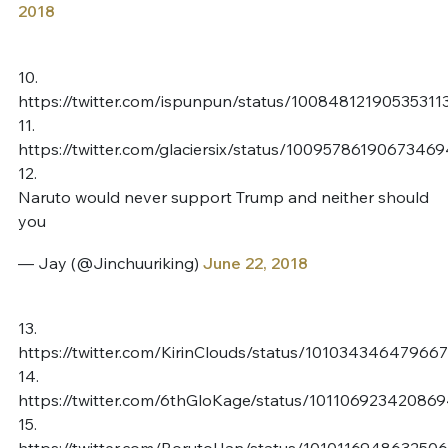
2018
10.
https://twitter.com/ispunpun/status/10084812190535311
11.
https://twitter.com/glaciersix/status/1009578619067346
12.
Naruto would never support Trump and neither should
you
— Jay (@Jinchuuriking)
June 22, 2018
13.
https://twitter.com/KirinClouds/status/10103434647966
14.
https://twitter.com/6thGloKage/status/10110692342086
15.