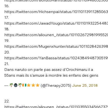
https://twitter.com/BorutoHan/status/101011694863250
16.
https://twitter.com/Hichsenpai/status/1011011391128506
17.
https://twitter.com/JawadYougo/status/1011019322544
18.
https://twitter.com/aliounen_/status/10110267298199552
19.
https://twitter.com/Mugenxhunter/status/101102842639
20.
https://twitter.com/YanBassa/status/1024384948730519
21.
Dans naruto on parle pas assez d'Orochimaru il a
55ans mais ils s'amuse à mordre les enfans des gens
—
(@Therapy2075)
June 25, 2018
22.
https://twitter.com/aliounen_/status/1011035503456673