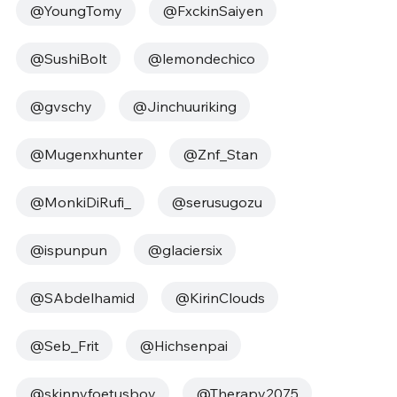
@YoungTomy
@FxckinSaiyen
@SushiBolt
@lemondechico
@gvschy
@Jinchuuriking
@Mugenxhunter
@Znf_Stan
@MonkiDiRufi_
@serusugozu
@ispunpun
@glaciersix
@SAbdelhamid
@KirinClouds
@Seb_Frit
@Hichsenpai
@skinnyfoetusboy
@Therapy2075