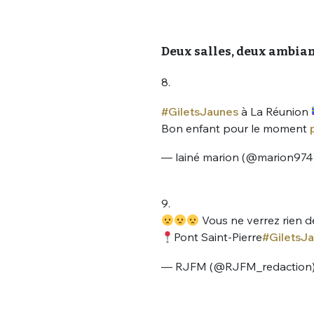
Deux salles, deux ambian
8.
#GiletsJaunes
à La Réunion
Bon enfant pour le moment
Bienve
— lainé marion (@marion974
9.
PSEUDO
*
Vous ne verrez rien d
VOTRE PARTICIPATION
Que souhaitez
Pont Saint-Pierre
#GiletsJ
— RJFM (@RJFM_redaction
EMAIL
*
Quelque