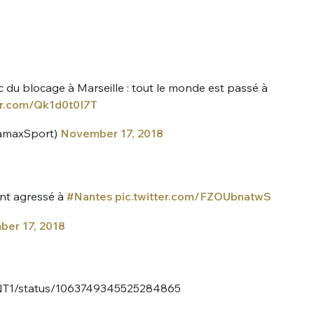
sélection
CO
M'INSCRIRE
CRIS
ec du blocage à Marseille : tout le monde est passé à
ME CONNECTER
ter.com/Qk1d0t0I7T
maxSport)
November 17, 2018
ant agressé à
#Nantes
pic.twitter.com/FZOUbnatwS
er 17, 2018
ENT1/status/1063749345525284865