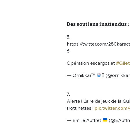
Des soutiens inattendus :
5.
https://twitter.com/280kar
6.
Opération escargot et
#Gile
— Ornikkar™
 (@ornikka
7.
Alerte ! L’aire de jeux de la 
trottinettes !
pic.twitter.co
— Emilie Auffret
(@EAuffr