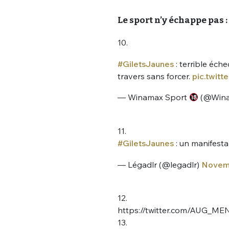
tweets
PASSWORD
*
Le sport n’y échappe pas :
C'EST PARTI
10.
JE M'INS
#GiletsJaunes
: terrible éch
travers sans forcer.
pic.twit
— Winamax Sport
(@Wina
11.
#GiletsJaunes
: un manifest
— Légadlr (@legadlr)
Novemb
12.
https://twitter.com/AUG_M
13.