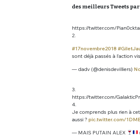
des meilleurs Tweets par
https://twitter.com/Pian0ck
2.
#17novembre2018
#GiletJa
sont déjà passés à l’action 
— dadv (@denisdevilliers)
No
3.
https://twitter.com/Galakti
4.
Je comprends plus rien à cett
aussi ?
pic.twitter.com/1D
— MAIS PUTAIN ALEX