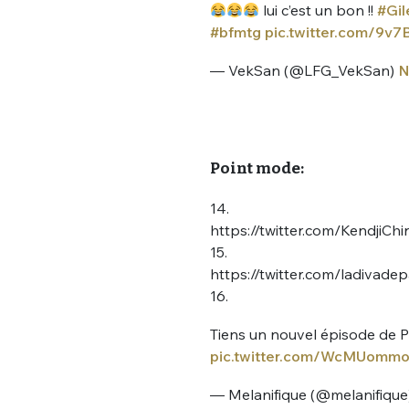
lui c’est un bon !!
#Gil
#bfmtg
pic.twitter.com/9v7
— VekSan (@LFG_VekSan)
N
Point mode:
14.
https://twitter.com/KendjiC
15.
https://twitter.com/ladivad
16.
Tiens un nouvel épisode de 
pic.twitter.com/WcMUomm
— Melanifique (@melanifique