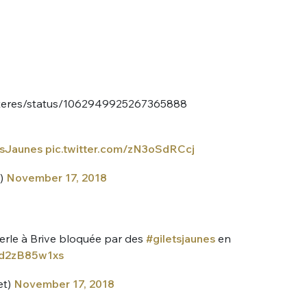
acteres/status/1062949925267365888
tsJaunes
pic.twitter.com/zN3oSdRCcj
r)
November 17, 2018
Guierle à Brive bloquée par des
#giletsjaunes
en
m/d2zB85w1xs
et)
November 17, 2018