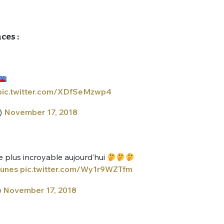
ces :
pic.twitter.com/XDfSeMzwp4
nue !
Con
)
November 17, 2018
PSEUDO
e plus incroyable aujourd’hui
-vous proposer ?
aunes
pic.twitter.com/Wy1r9WZTfm
)
November 17, 2018
MOT DE PASSE
s
Ma propre