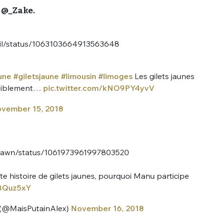
 @_Zake.
tail/status/1063103664913563648
une
#giletsjaune
#limousin
#limoges
Les gilets jaunes
visiblement…
pic.twitter.com/kNO9PY4yvV
vember 15, 2018
cPrawn/status/1061973961997803520
e histoire de gilets jaunes, pourquoi Manu participe
MBQuz5xY
(@MaisPutainAlex)
November 16, 2018