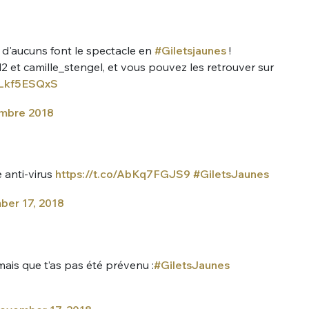
, d'aucuns font le spectacle en
#Giletsjaunes
!
l2 et camille_stengel, et vous pouvez les retrouver sur
3Lkf5ESQxS
mbre 2018
 anti-virus
https://t.co/AbKq7FGJS9
#GiletsJaunes
er 17, 2018
ais que t’as pas été prévenu :
#GiletsJaunes