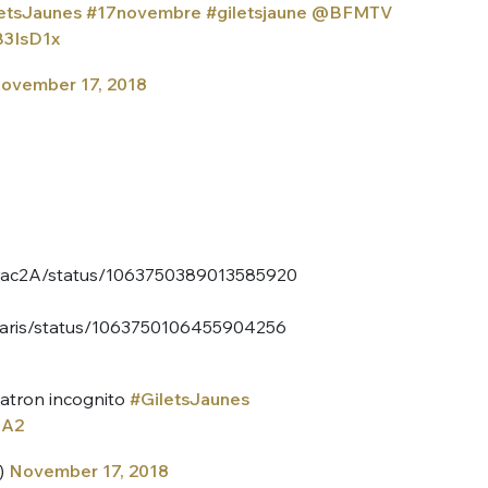
etsJaunes
#17novembre
#giletsjaune
@BFMTV
B3IsD1x
ovember 17, 2018
hirac2A/status/1063750389013585920
eparis/status/1063750106455904256
Patron incognito
#GiletsJaunes
oA2
)
November 17, 2018