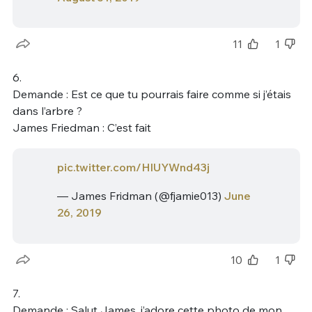
11
1
6.
Demande : Est ce que tu pourrais faire comme si j’étais
dans l’arbre ?
James Friedman : C’est fait
pic.twitter.com/HlUYWnd43j
— James Fridman (@fjamie013)
June
26, 2019
10
1
7.
Demande : Salut James, j’adore cette photo de mon