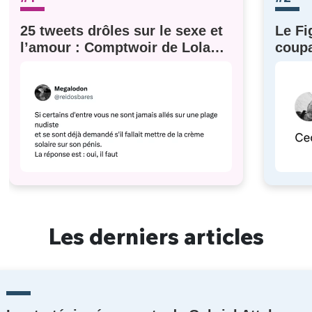
25 tweets drôles sur le sexe et
Le Fi
l’amour : Comptwoir de Lola
coupa
#629
à eux)
Les derniers articles