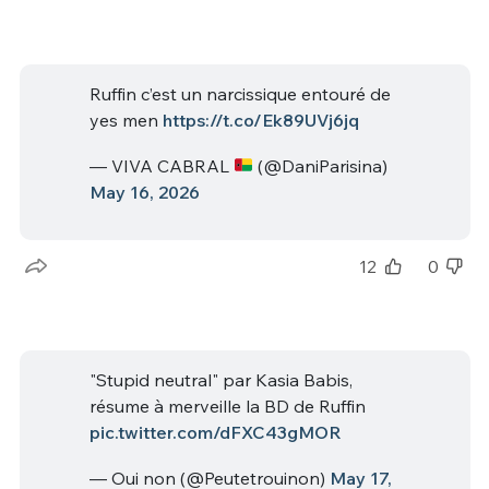
Ruffin c’est un narcissique entouré de
yes men
https://t.co/Ek89UVj6jq
— VIVA CABRAL
(@DaniParisina)
May 16, 2026
12
0
"Stupid neutral" par Kasia Babis,
résume à merveille la BD de Ruffin
pic.twitter.com/dFXC43gMOR
— Oui non (@Peutetrouinon)
May 17,