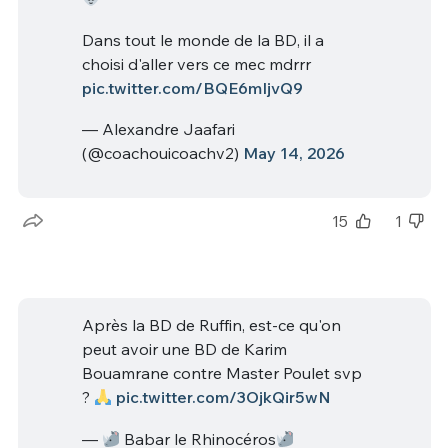
Dans tout le monde de la BD, il a
choisi d'aller vers ce mec mdrrr
pic.twitter.com/BQE6mIjvQ9
— Alexandre Jaafari
(@coachouicoachv2)
May 14, 2026
15
1
Après la BD de Ruffin, est-ce qu'on
peut avoir une BD de Karim
Bouamrane contre Master Poulet svp
?
pic.twitter.com/3OjkQir5wN
—
Babar le Rhinocéros