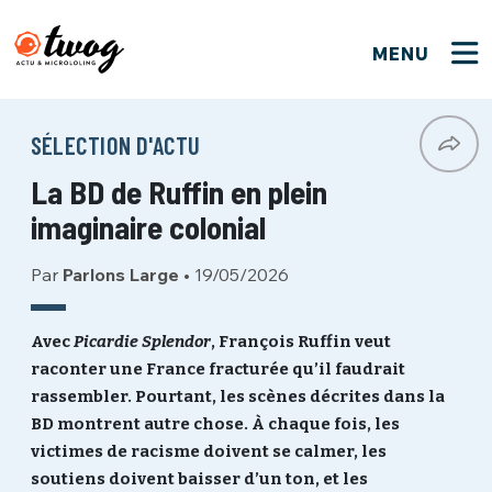
MENU
FERMER
FERMER
Bienvenue !
VOTRE PARTICIPATION
SÉLECTION D'ACTU
Que souhaitez-vous proposer ?
JE M'INSCRIS
La BD de Ruffin en plein
PSEUDO
*
Quelques tweets
imaginaire colonial
Connexion
Par
Parlons Large
•
19/05/2026
EMAIL
*
C'EST PARTI
PSEUDO
Ma propre sélection
Avec
Picardie Splendor
, François Ruffin veut
raconter une France fracturée qu’il faudrait
PASSWORD
*
Mot de passe perdu ?
MOT DE PASSE
rassembler. Pourtant, les scènes décrites dans la
M'INSCRIRE
BD montrent autre chose. À chaque fois, les
victimes de racisme doivent se calmer, les
ME CONNECTER
JE M'INSCRIS
soutiens doivent baisser d’un ton, et les
CONNEXION