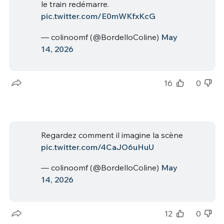
le train redémarre.
pic.twitter.com/E0mWKfxKcG
— colinoomf (@BordelloColine)
May
14, 2026
16
0
Regardez comment il imagine la scène
pic.twitter.com/4CaJO6uHuU
— colinoomf (@BordelloColine)
May
14, 2026
12
0