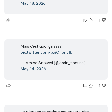
May 18, 2026
18
1
Mais c’est quoi ça ????
pic.twitter.com/bxiOhoncIb
— Amine Snoussi (@amin_snoussi)
May 14, 2026
14
1
La planche complète est encore pire.