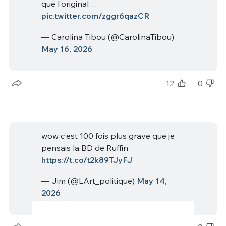
que l'original…
pic.twitter.com/zggr6qazCR
— Carolina Tibou (@CarolinaTibou)
May 16, 2026
12
0
wow c'est 100 fois plus grave que je
pensais la BD de Ruffin
https://t.co/t2k89TJyFJ
— Jim (@LArt_politique)
May 14,
2026