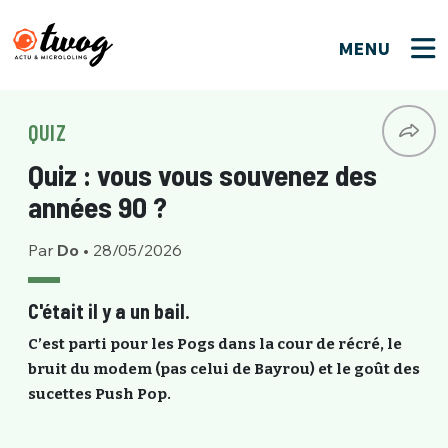
MENU
FERMER
FERMER
Bienvenue !
VOTRE PARTICIPATION
QUIZ
Que souhaitez-vous proposer ?
JE M'INSCRIS
Quiz : vous vous souvenez des
PSEUDO
*
Quelques tweets
années 90 ?
Connexion
Par
Do
•
28/05/2026
EMAIL
*
C'EST PARTI
PSEUDO
Ma propre sélection
C'était il y a un bail.
PASSWORD
*
C’est parti pour les Pogs dans la cour de récré, le
Mot de passe perdu ?
MOT DE PASSE
bruit du modem (pas celui de Bayrou) et le goût des
M'INSCRIRE
sucettes Push Pop.
ME CONNECTER
JE M'INSCRIS
CONNEXION