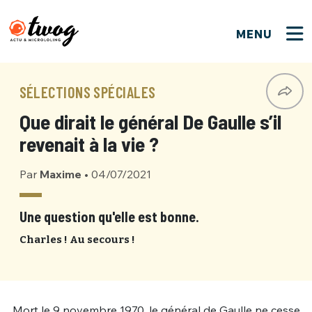
MENU
FERMER
FERMER
Bienvenue !
VOTRE PARTICIPATION
SÉLECTIONS SPÉCIALES
Que souhaitez-vous proposer ?
JE M'INSCRIS
Que dirait le général De Gaulle s’il
PSEUDO
*
Quelques tweets
revenait à la vie ?
Connexion
Par
Maxime
•
04/07/2021
EMAIL
*
C'EST PARTI
PSEUDO
Ma propre sélection
Une question qu'elle est bonne.
PASSWORD
*
Charles ! Au secours !
Mot de passe perdu ?
MOT DE PASSE
M'INSCRIRE
ME CONNECTER
JE M'INSCRIS
Mort le 9 novembre 1970, le général de Gaulle ne cesse
CONNEXION