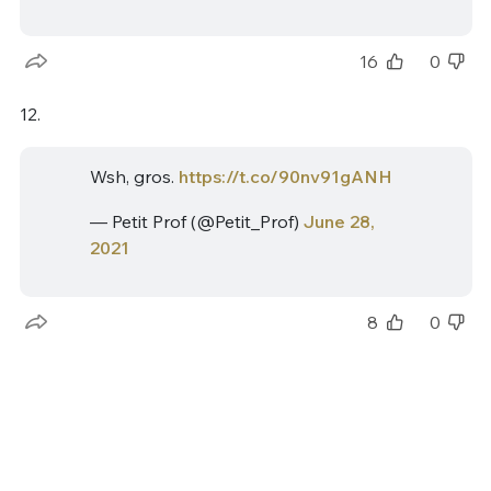
16
0
12.
Wsh, gros.
https://t.co/90nv91gANH
— Petit Prof (@Petit_Prof)
June 28,
2021
8
0