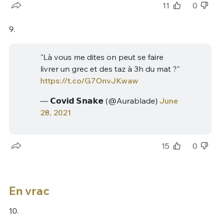
11
0
9.
"Là vous me dites on peut se faire
livrer un grec et des taz à 3h du mat ?"
https://t.co/G7OnvJKwaw
— 𝗖𝗼𝘃𝗶𝗱 𝗦𝗻𝗮𝗸𝗲 (@Aurablade)
June
28, 2021
15
0
En vrac
10.