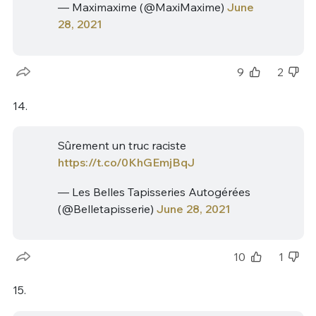
— Maximaxime (@MaxiMaxime)
June
28, 2021
9
2
14.
Sûrement un truc raciste
https://t.co/0KhGEmjBqJ
— Les Belles Tapisseries Autogérées
(@Belletapisserie)
June 28, 2021
10
1
15.