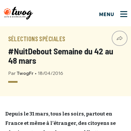
MENU
FERMER
FERMER
Bienvenue !
VOTRE PARTICIPATION
SÉLECTIONS SPÉCIALES
Que souhaitez-vous proposer ?
JE M'INSCRIS
#NuitDebout Semaine du 42 au
PSEUDO
*
Quelques tweets
48 mars
Connexion
Par
TwogFr
•
18/04/2016
EMAIL
*
C'EST PARTI
PSEUDO
Ma propre sélection
PASSWORD
*
Mot de passe perdu ?
MOT DE PASSE
M'INSCRIRE
Depuis le 31 mars, tous les soirs, partout en
France et même à l’étranger, des citoyens se
ME CONNECTER
JE M'INSCRIS
CONNEXION