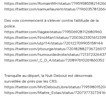
https://twitter.com/RomainMH/status/719595855821426
https://twitter.com/samuellaurent/status/719603578126
Des voix commencent à s’élever contre l’attitude de la
police.
https://twitter.com/Ilagee/status/719506928112680960
https://twitter.com/NnoMan1/status/7200362330161233
https://twitter.com/utp114/status/720122709905158144
https://twitter.com/jrbourge/status/720182882736726017
https://twitter.com/humourdedroite/status/7213723264
https://twitter.com/_C_D_A/status/720897610261860352
Tranquille au départ, la Nuit Debout est désormais
surveillée de près par les CRS.
https://twitter.com/MvtDeboutLibre/status/719598015
https://twitter.com/Maitre_Eolas/status/7207377327341