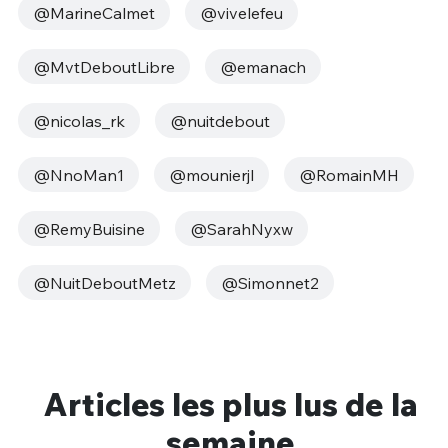
@MarineCalmet
@vivelefeu
@MvtDeboutLibre
@emanach
@nicolas_rk
@nuitdebout
@NnoMan1
@mounierjl
@RomainMH
@RemyBuisine
@SarahNyxw
@NuitDeboutMetz
@Simonnet2
Articles les plus lus de la
semaine