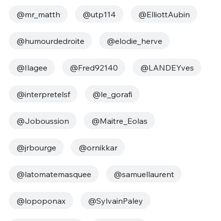
@mr_matth
@utp114
@ElliottAubin
@humourdedroite
@elodie_herve
@Ilagee
@Fred92140
@LANDEYves
@interpretelsf
@le_gorafi
@Joboussion
@Maitre_Eolas
@jrbourge
@ornikkar
@latomatemasquee
@samuellaurent
@lopoponax
@SylvainPaley