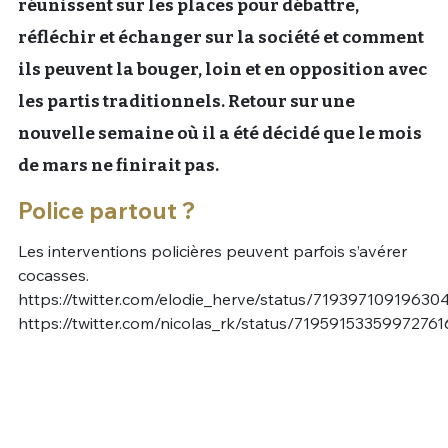
réunissent sur les places pour débattre,
Un Thread
réfléchir et échanger sur la société et comment
ils peuvent la bouger, loin et en opposition avec
les partis traditionnels. Retour sur une
C'EST PARTI
nouvelle semaine où il a été décidé que le mois
de mars ne finirait pas.
Police partout ?
Les interventions policières peuvent parfois s’avérer
cocasses.
https://twitter.com/elodie_herve/status/71939710919630
https://twitter.com/nicolas_rk/status/71959153359972761