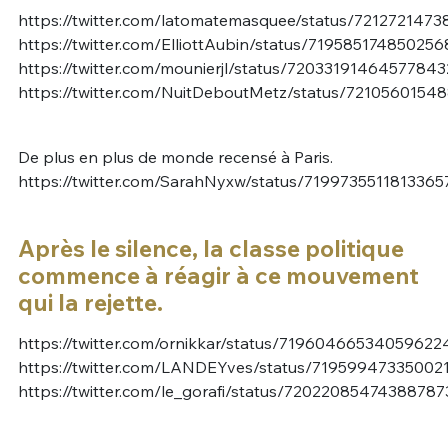
https://twitter.com/latomatemasquee/status/721272147
https://twitter.com/ElliottAubin/status/71958517485025
https://twitter.com/mounierjl/status/72033191464577843
https://twitter.com/NuitDeboutMetz/status/7210560154
De plus en plus de monde recensé à Paris.
https://twitter.com/SarahNyxw/status/7199735511813365
Après le silence, la classe politique
commence à réagir à ce mouvement
qui la rejette.
https://twitter.com/ornikkar/status/71960466534059622
https://twitter.com/LANDEYves/status/71959947335002
https://twitter.com/le_gorafi/status/72022085474388787