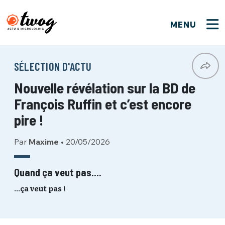
MENU
FERMER
FERMER
Bienvenue !
VOTRE PARTICIPATION
SÉLECTION D'ACTU
Que souhaitez-vous proposer ?
JE M'INSCRIS
Nouvelle révélation sur la BD de
PSEUDO
*
Quelques tweets
François Ruffin et c’est encore
Connexion
pire !
EMAIL
*
C'EST PARTI
PSEUDO
Par
Maxime
•
20/05/2026
Ma propre sélection
PASSWORD
*
Quand ça veut pas....
Mot de passe perdu ?
MOT DE PASSE
…ça veut pas !
M'INSCRIRE
ME CONNECTER
JE M'INSCRIS
CONNEXION