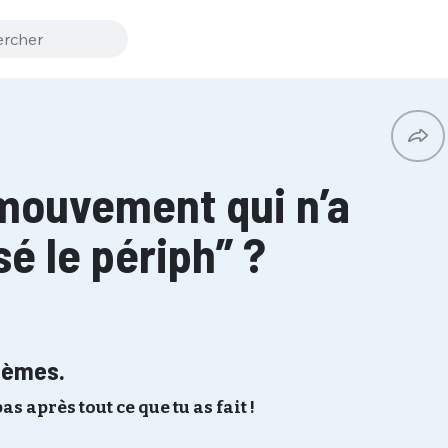
mouvement qui n’a
é le périph” ?
lèmes.
s après tout ce que tu as fait !