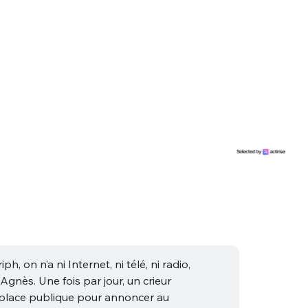
sélection
CO
M'INSCRIRE
CRIS
ME CONNECTER
ph, on n’a ni Internet, ni télé, ni radio,
 Agnès. Une fois par jour, un crieur
a place publique pour annoncer au