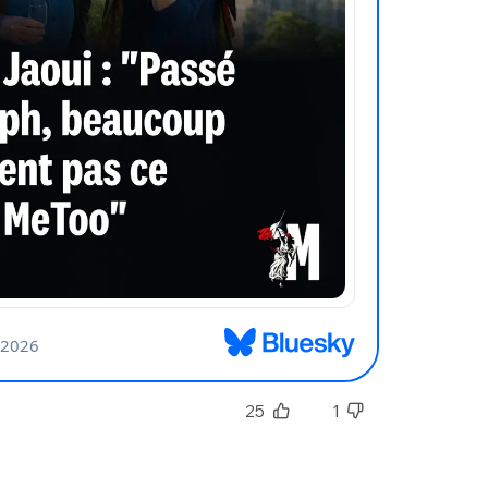
nue !
Con
PSEUDO
-vous proposer ?
25
1
MOT DE PASSE
s
Ma propre