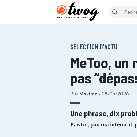
SÉLECTION D'ACTU
MeToo, un 
pas “dépass
Par
Maxime
•
28/05/2026
Une phrase, dix prob
Pas toi, pas maintenant, pa