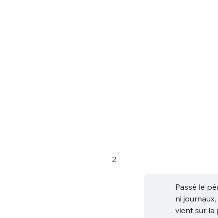
tweets
PASSWORD
*
C'EST PARTI
JE M'INS
2.
Passé le péri
ni journaux,
vient sur l