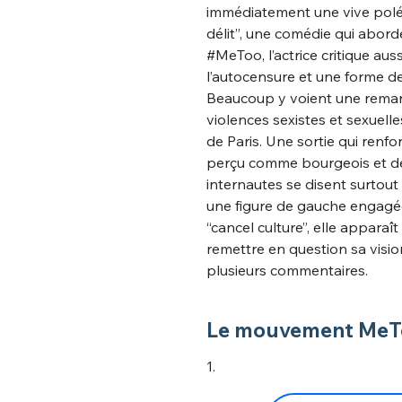
immédiatement une vive polé
délit”, une comédie qui abor
#MeToo, l’actrice critique au
l’autocensure et une forme d
Beaucoup y voient une remar
violences sexistes et sexuelle
de Paris. Une sortie qui renf
perçu comme bourgeois et déc
internautes se disent surto
une figure de gauche engagée
“cancel culture”, elle appar
remettre en question sa visi
plusieurs commentaires.
Le mouvement MeTo
1.