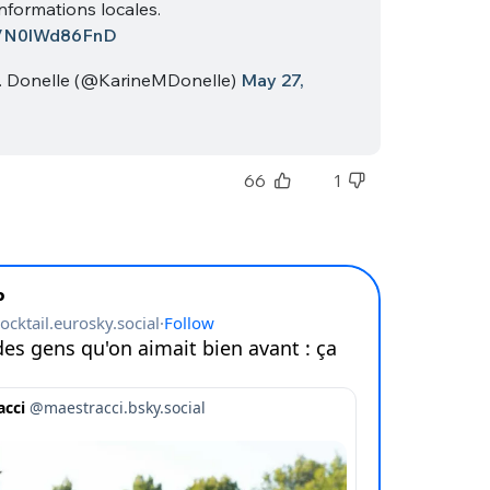
informations locales.
co/N0lWd86FnD
. Donelle (@KarineMDonelle)
May 27,
66
1