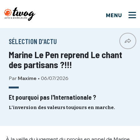
MENU
FERMER
FERMER
Bienvenue !
VOTRE PARTICIPATION
SÉLECTION D'ACTU
Que souhaitez-vous proposer ?
JE M'INSCRIS
Marine Le Pen reprend Le chant
PSEUDO
*
Quelques tweets
des partisans ?!!!
Connexion
Par
Maxime
•
06/07/2026
EMAIL
*
C'EST PARTI
PSEUDO
Ma propre sélection
Et pourquoi pas l'Internationale ?
PASSWORD
*
L’inversion des valeurs toujours en marche.
Mot de passe perdu ?
MOT DE PASSE
M'INSCRIRE
ME CONNECTER
JE M'INSCRIS
À la veille du jugement du procès en appel de Marine
CONNEXION