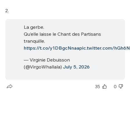
2.
La gerbe.
Qu’elle laisse le Chant des Partisans
tranquille.
https://t.co/y1DBgcNnaa
pic.twitter.com/hGh6
— Virginie Debuisson
(@VirgoWhallala)
July 5, 2026
35
0