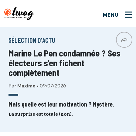
MENU
FERMER
FERMER
Bienvenue !
VOTRE PARTICIPATION
SÉLECTION D'ACTU
Que souhaitez-vous proposer ?
JE M'INSCRIS
Marine Le Pen condamnée ? Ses
PSEUDO
*
Quelques tweets
électeurs s’en fichent
Connexion
complètement
EMAIL
*
C'EST PARTI
PSEUDO
Par
Maxime
•
09/07/2026
Ma propre sélection
PASSWORD
*
Mais quelle est leur motivation ? Mystère.
Mot de passe perdu ?
MOT DE PASSE
La surprise est totale (non).
M'INSCRIRE
ME CONNECTER
JE M'INSCRIS
CONNEXION