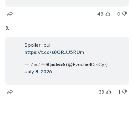
43
0
3.
Spoiler : oui
https://t.co/s8QRJJ5RUm
— Zec' ✧ 𝕾𝖍𝖆𝖙𝖙𝖊𝖗𝖊𝖉 (@EzechielDinCyr)
July 8, 2026
33
1