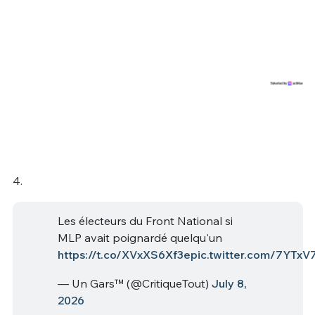
4.
Les électeurs du Front National si
MLP avait poignardé quelqu'un
https://t.co/XVxXS6Xf3e
pic.twitter.com/7YTx
— Un Gars™ (@CritiqueTout)
July 8,
2026