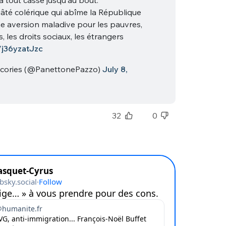
sélection
âté colérique qui abîme la République
CO
ne aversion maladive pour les pauvres,
s, les droits sociaux, les étrangers
M'INSCRIRE
o/j36yzatJzc
CRIS
ME CONNECTER
scories (@PanettonePazzo)
July 8,
32
0