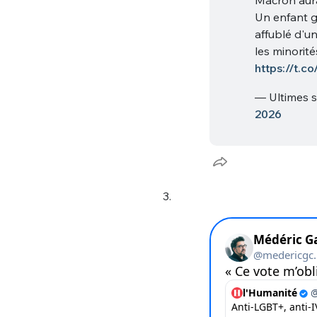
tweets
PASSWORD
*
Un enfant g
affublé d'u
les minorité
C'EST PARTI
https://t.c
JE M'INS
— Ultimes 
2026
3.