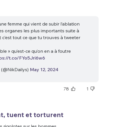
une femme qui vient de subir l’ablation
ses organes les plus importants suite à
 c’est tout ce que tu trouves à tweeter
ble » qu’est-ce qu’on en a à foutre
ps://t.co/FYo5Jri6w6
a (@NikDailys)
May 12, 2024
78
1
t, tuent et torturent
s rigolotes sur les hommes