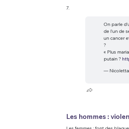
7.
On parle d’
de l’un de 
un cancer et
?
« Plus maria
putain ?
htt
— Nicolett
Les hommes : violen
Les femmes : font des blague