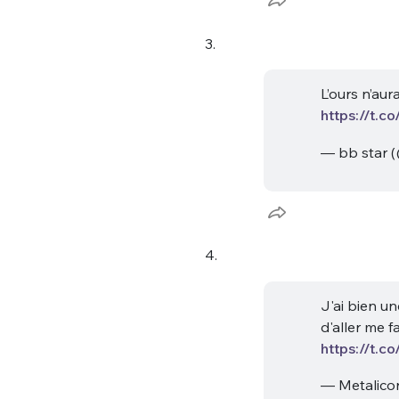
3.
L’ours n’aura
https://t.
— bb star (
Bienve
4.
PSEUDO
*
VOTRE PARTICIPATION
Que souhaitez
J'ai bien u
d'aller me f
EMAIL
*
https://t.
Quelque
— Metalico