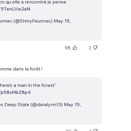
rs qu elle a rencontré je pense.
co/5TenLVw2aN
unnec (@ShinyFeunnec)
May 15,
98
2
homme dans la forêt !
there’s a man in the forest”
co/p58sMkZ8p4
s Deep State (@daralynn13)
May 15,