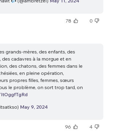
 mawt
(@ambretzeI)
May 11, 2024
78
0
 des grands-mères, des enfants, des
, des cadavres à la morgue et en
on, des chatons, des femmes dans le
hésiées, en pleine opération,
eurs propres filles, femmes, sœurs
nous le problème, on sort trop tard, on
o/ItOggfTgRd
(@itsatkso)
May 9, 2024
96
4