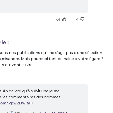
sélection
CO
61
4
M'INSCRIRE
CRIS
ME CONNECTER
ie :
ous nos publications qu’il ne s’agit pas d’une sélection
n misandre. Mais pourquoi tant de haine à votre égard ?
s qui vont suivre :
s 4h de viol qu’à subît une jeune
à les commentaires des hommes :
r.com/Vpw2DwitaH