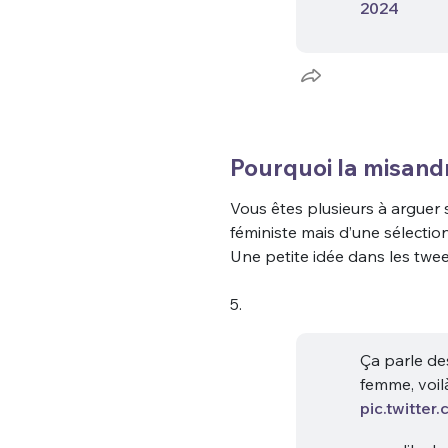
2024
tweets
PASSWORD
*
C'EST PARTI
JE M'INS
Pourquoi la misandr
Vous êtes plusieurs à arguer s
féministe mais d’une sélectio
Une petite idée dans les tweet
5.
Ça parle de
femme, voil
pic.twitte