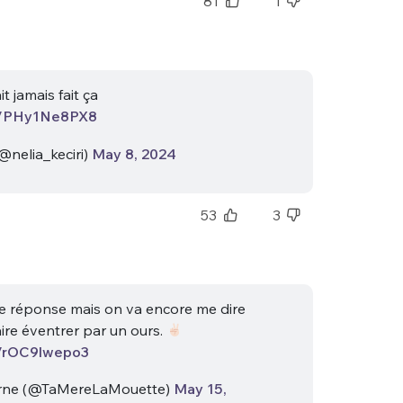
81
1
it jamais fait ça
co/PHy1Ne8PX8
@nelia_keciri)
May 8, 2024
nue !
Con
53
3
PSEUDO
-vous proposer ?
ne réponse mais on va encore me dire
aire éventrer par un ours.
MOT DE PASSE
co/rOC9lwepo3
s
Ma propre
rne (@TaMereLaMouette)
May 15,