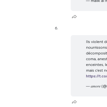
— malik al
6.
Ils violent
nourrissons
décompositi
coma, anest
enceintes, l
mais c’est 
https://t.c
— 𝑎𝑚𝑜𝑟𝑒 