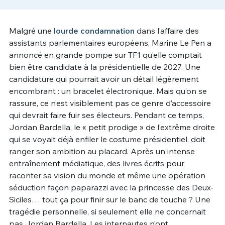
Un Thread
Malgré une
lourde condamnation
dans l’affaire des
assistants parlementaires européens, Marine Le Pen a
C'EST PARTI
annoncé en grande pompe sur TF1 qu’elle comptait
bien être candidate à la présidentielle de 2027. Une
candidature qui pourrait avoir un détail légèrement
encombrant : un bracelet électronique. Mais qu’on se
rassure, ce n’est visiblement pas ce genre d’accessoire
qui devrait faire fuir ses électeurs. Pendant ce temps,
Jordan Bardella, le « petit prodige » de l’extrême droite
qui se voyait déjà enfiler le costume présidentiel, doit
ranger son ambition au placard. Après un intense
entraînement médiatique, des livres écrits pour
raconter sa vision du monde et même une opération
séduction façon paparazzi avec la princesse des Deux-
Siciles… tout ça pour finir sur le banc de touche ? Une
tragédie personnelle, si seulement elle ne concernait
pas Jordan Bardella. Les internautes n’ont