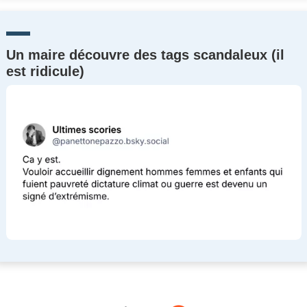
Un maire découvre des tags scandaleux (il
est ridicule)