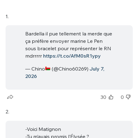
1.
Bardella il pue tellement la merde que
ça préfère envoyer marine Le Pen
sous bracelet pour représenter le RN
mdrrrrr
https://t.co/AfM0sR1ypy
— Chino
(@Chino60269)
July 7,
2026
30
0
2.
-Voici Matignon
-Tu m’avais promis l’Élysée ?