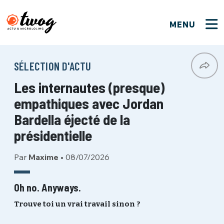
MENU
FERMER
FERMER
Bienvenue !
VOTRE PARTICIPATION
SÉLECTION D'ACTU
Que souhaitez-vous proposer ?
JE M'INSCRIS
Les internautes (presque)
PSEUDO
*
Quelques tweets
empathiques avec Jordan
Connexion
Bardella éjecté de la
EMAIL
*
C'EST PARTI
présidentielle
PSEUDO
Ma propre sélection
Par
Maxime
•
08/07/2026
PASSWORD
*
Mot de passe perdu ?
MOT DE PASSE
Oh no. Anyways.
M'INSCRIRE
Trouve toi un vrai travail sinon ?
ME CONNECTER
JE M'INSCRIS
CONNEXION