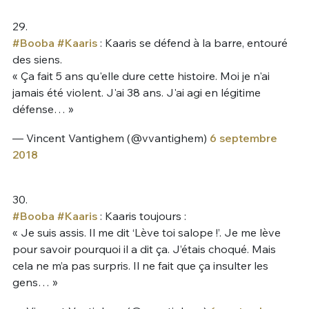
29.
#Booba
#Kaaris
: Kaaris se défend à la barre, entouré
des siens.
« Ça fait 5 ans qu'elle dure cette histoire. Moi je n'ai
jamais été violent. J'ai 38 ans. J'ai agi en légitime
défense… »
— Vincent Vantighem (@vvantighem)
6 septembre
2018
30.
#Booba
#Kaaris
: Kaaris toujours :
« Je suis assis. Il me dit ‘Lève toi salope !’. Je me lève
pour savoir pourquoi il a dit ça. J’étais choqué. Mais
cela ne m’a pas surpris. Il ne fait que ça insulter les
gens… »