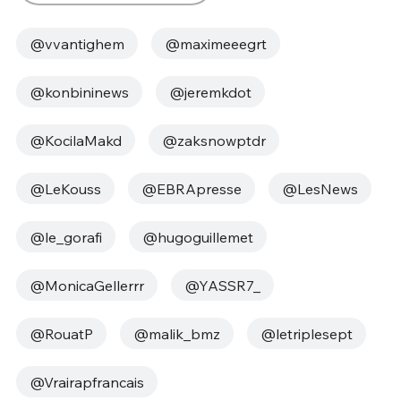
@vvantighem
@maximeeegrt
@konbininews
@jeremkdot
@KocilaMakd
@zaksnowptdr
@LeKouss
@EBRApresse
@LesNews
@le_gorafi
@hugoguillemet
@MonicaGellerrr
@YASSR7_
@RouatP
@malik_bmz
@letriplesept
@Vrairapfrancais