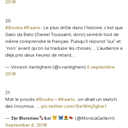
2018
20.
#Booba
#Kaaris
: Le plus drôle dans l'histoire, c'est que
Gato da Bato (Daniel Toussaint, donc) semble tout de
même comprendre le français. Puisqu'il répond "oui" et
"non" avant qu'on lui traduise les choses… L'audience a
déjà pris deux heures de retard…
— Vincent Vantighem (@vvantighem)
6 septembre
2018
21.
Mdr le procès
#Booba
–
#Kaaris
, on dirait un sketch
des Inconnus …
pic.twitter.com/BwWmj3ghw1
— 𝕿𝖍𝖊 𝕸𝖆𝖗𝖛𝖊𝖑𝖔𝖚𝖘
𝕮𝖆𝖙
(@MonicaGellerrr)
September 6, 2018