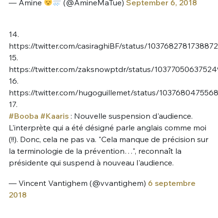
— Amine
(@AmineMaTue)
September 6, 2018
14.
https://twitter.com/casiraghiBF/status/103768278173887
15.
https://twitter.com/zaksnowptdr/status/1037705063752
16.
https://twitter.com/hugoguillemet/status/10376804755
17.
#Booba
#Kaaris
: Nouvelle suspension d'audience.
L'interprète qui a été désigné parle anglais comme moi
(!!). Donc, cela ne pas va. "Cela manque de précision sur
la terminologie de la prévention…", reconnaît la
présidente qui suspend à nouveau l'audience.
— Vincent Vantighem (@vvantighem)
6 septembre
2018