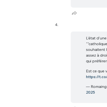
tweets
PASSWORD
*
C'EST PARTI
4.
JE M'INS
L'état d'un
""catholique
souhaitent 
assez à dro
qui préfére
Est ce que v
https://t.
— Romaing
2025