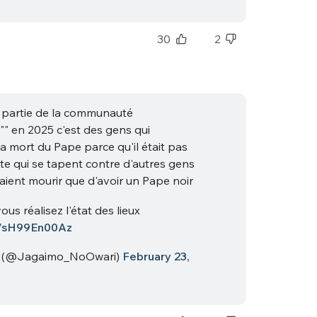
sélection
CO
30
2
M'INSCRIRE
CRIS
ME CONNECTER
e partie de la communauté
"" en 2025 c'est des gens qui
la mort du Pape parce qu'il était pas
ite qui se tapent contre d'autres gens
raient mourir que d'avoir un Pape noir
ous réalisez l'état des lieux
co/sH99En00Az
 (@Jagaimo_NoOwari)
February 23,