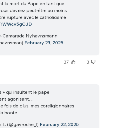
nt la mort du Pape en tant que
vous devriez peut-être au moins
re rupture avec le catholicisme
co/rWWcv5gCJD
ne-Camarade Nyhavnsmann
havnsman)
February 23, 2025
nue !
Con
37
3
PSEUDO
 » qui insultent le pape
-vous proposer ?
ent agonisant…
e fois de plus, mes coreligionnaires
MOT DE PASSE
la honte.
s
Ma propre
 L. (@gavroche_l)
February 22, 2025