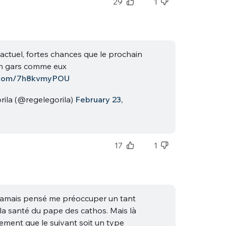
29
1
 actuel, fortes chances que le prochain
un gars comme eux
r.com/7h8kvmyPOU
ila (@regelegorila)
February 23,
17
1
 jamais pensé me préoccuper un tant
 la santé du pape des cathos. Mais là
llement que le suivant soit un type