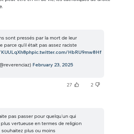
e.
ns sont pressés par la mort de leur
 parce qu’il était pas assez raciste
co/KUULqXh8ph
pic.twitter.com/HbRU9mw8Hf
@reverenciaz)
February 23, 2025
27
2
ite pas passer pour quelqu'un qui
a plus vertueuse en termes de religion
s souhaitez plus ou moins