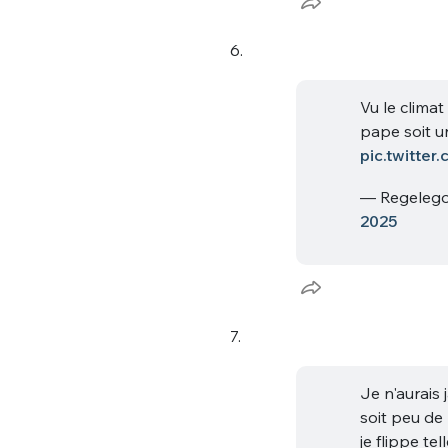
6.
Vu le climat
pape soit 
pic.twitte
— Regelegor
2025
7.
Je n'aurais
soit peu de
je flippe te