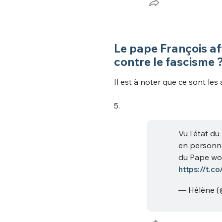
Le pape François aff
contre le fascisme 
Il est à noter que ce sont les
5.
Vu l'état du
en personne
du Pape wok
https://t.c
— Hélène 