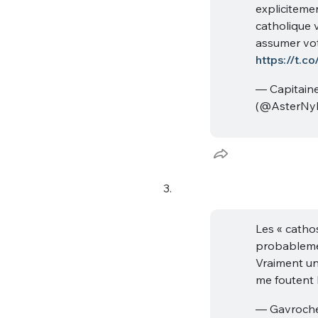
expliciteme
catholique 
assumer vot
https://t.
— Capitai
(@AsterNy
Bienve
3.
PSEUDO
*
VOTRE PARTICIPATION
Les « cathos
Que souhaitez
probablem
Vraiment un
EMAIL
*
me foutent 
Quelque
— Gavroche