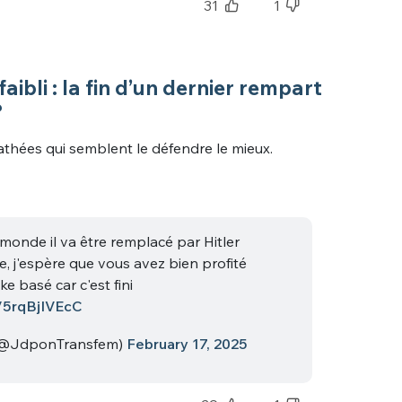
31
1
aibli : la fin d’un dernier rempart
?
 athées qui semblent le défendre le mieux.
 monde il va être remplacé par Hitler
, j'espère que vous avez bien profité
e basé car c'est fini
o/5rqBjIVEcC
(@JdponTransfem)
February 17, 2025