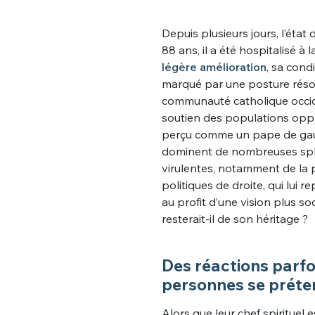
Depuis plusieurs jours, l’ét
88 ans, il a été hospitalisé 
légère amélioration
, sa cond
marqué par une posture résol
communauté catholique occide
soutien des populations oppr
perçu comme un pape de gauc
dominent de nombreuses sphère
virulentes, notamment de la p
politiques de droite, qui lui re
au profit d’une vision plus soc
resterait-il de son héritage ?
Des réactions parfo
personnes se préte
Alors que leur chef spirituel e