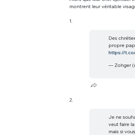
montrent leur véritable visag
1.
Des chrétie
propre pape
https://t.
— Zohger (
2.
Je ne souha
veut faire l
mais si vou