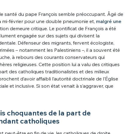
at de santé du pape François semble préoccupant. Âgé de
à la mi-février pour une double pneumonie et,
malgré une
ition demeure critique. Le pontificat de François a été
ument engagée sur des sujets qui divisent la
ntale. Défenseur des migrants, fervent écologiste,
imées – notamment les Palestiniens –, il a souvent été
he, à rebours des courants conservateurs qui
s religieuses. Cette position lui a valu des critiques
art des catholiques traditionalistes et des milieux
prochent d’avoir affaibli l’autorité doctrinale de l’Église
iale et inclusive. Si son état venait à s’aggraver, que
is choquantes de la part de
ndant catholiques
st peut-être en fin de vie, les catholiques de droite