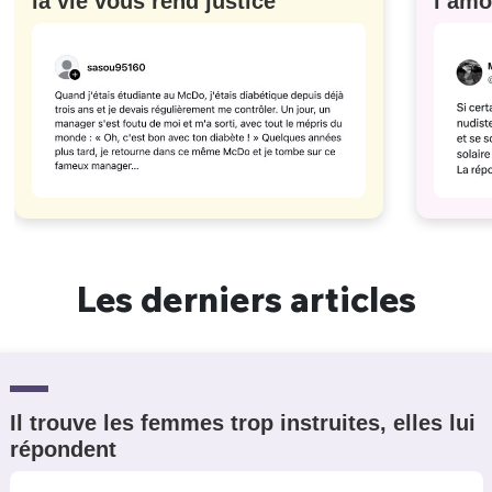
la vie vous rend justice
l’amo
#629
Les derniers articles
Il trouve les femmes trop instruites, elles lui
répondent