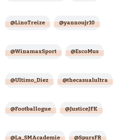
@LinoTreize
@yannoujr10
@WinamaxSport
@EscoMus
@Ultimo_Diez
@thecasualultra
@Footballogue
@JusticeJFK
@La_SMAcademie
@SpursFR