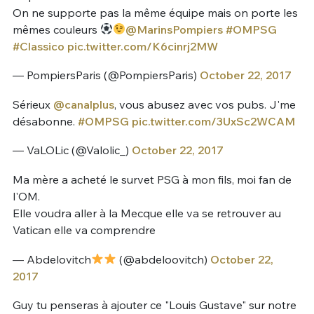
On ne supporte pas la même équipe mais on porte les
mêmes couleurs
@MarinsPompiers
#OMPSG
#Classico
pic.twitter.com/K6cinrj2MW
— PompiersParis (@PompiersParis)
October 22, 2017
Sérieux
@canalplus
, vous abusez avec vos pubs. J'me
désabonne.
#OMPSG
pic.twitter.com/3UxSc2WCAM
— VaLOLic (@Valolic_)
October 22, 2017
Ma mère a acheté le survet PSG à mon fils, moi fan de
l'OM.
Elle voudra aller à la Mecque elle va se retrouver au
Vatican elle va comprendre
— Abdelovitch
(@abdeloovitch)
October 22,
2017
Guy tu penseras à ajouter ce "Louis Gustave" sur notre