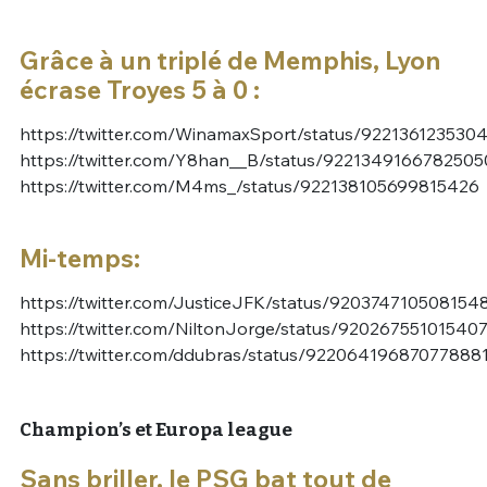
Grâce à un triplé de Memphis, Lyon
écrase Troyes 5 à 0 :
https://twitter.com/WinamaxSport/status/92213612353
https://twitter.com/Y8han__B/status/9221349166782505
https://twitter.com/M4ms_/status/922138105699815426
Mi-temps:
https://twitter.com/JusticeJFK/status/920374710508154
https://twitter.com/NiltonJorge/status/92026755101540
https://twitter.com/ddubras/status/92206419687077888
Champion’s et Europa league
Sans briller, le PSG bat tout de