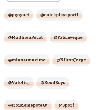
@pgoguet
@quickplaysportf
@MatthieuPecot
@FabLeveque
@mianatmaxime
@NiltonJorge
@Valolic_
@RoudBoys
@troisiemepoteau
@Sporf