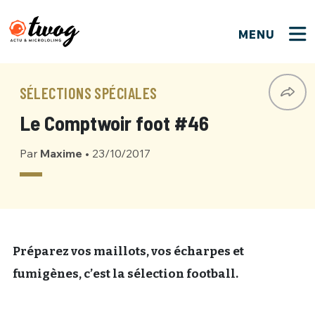
MENU
FERMER
FERMER
Bienvenue !
VOTRE PARTICIPATION
SÉLECTIONS SPÉCIALES
Que souhaitez-vous proposer ?
JE M'INSCRIS
Le Comptwoir foot #46
PSEUDO
*
Quelques tweets
Par
Maxime
•
23/10/2017
Connexion
EMAIL
*
C'EST PARTI
PSEUDO
Ma propre sélection
PASSWORD
*
Mot de passe perdu ?
MOT DE PASSE
Préparez vos maillots, vos écharpes et
M'INSCRIRE
fumigènes, c’est la sélection football.
ME CONNECTER
JE M'INSCRIS
CONNEXION