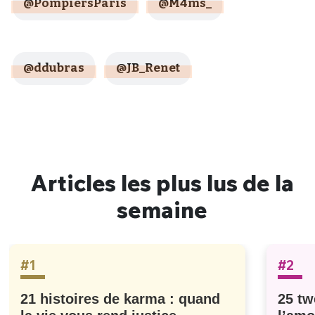
@PompiersParis
@M4ms_
@ddubras
@JB_Renet
Articles les plus lus de la
semaine
#1
#2
21 histoires de karma : quand
25 tw