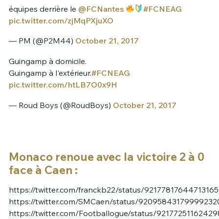
équipes derrière le
@FCNantes
#FCNEAG
pic.twitter.com/zjMqPXjuXO
— PM (@P2M44)
October 21, 2017
Guingamp à domicile.
Guingamp à l'extérieur.
#FCNEAG
pic.twitter.com/htLB7O0x9H
— Roud Boys (@RoudBoys)
October 21, 2017
Monaco renoue avec la victoire 2 à 0
face à Caen :
https://twitter.com/franckb22/status/9217781764471316
https://twitter.com/SMCaen/status/92095843179999232
https://twitter.com/Footballogue/status/9217725116242