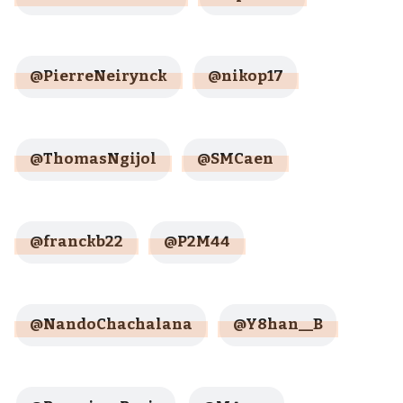
@PierreNeirynck
@nikop17
@ThomasNgijol
@SMCaen
@franckb22
@P2M44
@NandoChachalana
@Y8han__B