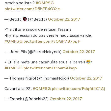
prochaine liste ?
#OMPSG
pic.twitter.com/D5hEP4OYce
— Betclic
(@Betclic)
October 22, 2017
-Y a t'il une raison de refuser l'essai ?
-Il y a pression du bas vers le haut. Essai validé.
#OMPSG
pic.twitter.com/vOQP7B7ppF
— John Pils (@PierreNeirynck)
October 22, 2017
« Et là je mets une cacahuète sous la barre!!!
»
#OMPSG
pic.twitter.com/s3oamAIsop
— Thomas Ngijol (@ThomasNgijol)
October 22, 2017
Cavani à la 92'.
#OMPSG
pic.twitter.com/Fdqfd4C1Aj
— Franck (@franckb22)
October 22, 2017