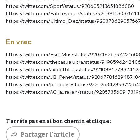
https://twitter.com/Sporf/status/920605213651886080
https://twitter.com/FabLeveque/status/92038153037511
https://twitter.com/Ultimo_Diez/status/92037862905766
En vrac
https://twitter.com/EscoMus/status/9207482639423160
https://twitter.com/thecasualultra/status/91985962424
https://twitter.com/axolotblog/status/921088677832462
https://twitter.com/JB_Renet/status/9206778162948710
https://twitter.com/pgoguet/status/92202534289372364
https://twitter.com/AC_aurelien/status/92057356091731
T’arrête pas en si bon chemin et clique :
Partager l'article