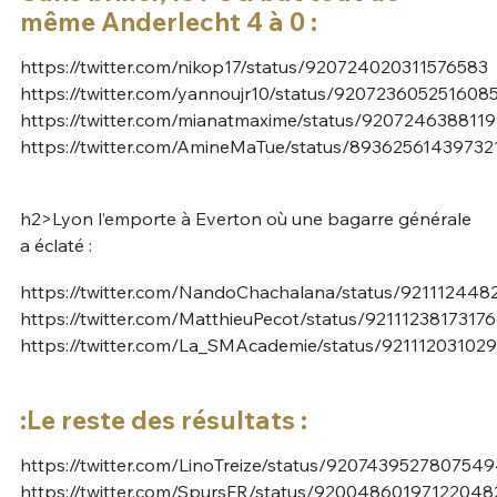
même Anderlecht 4 à 0 :
https://twitter.com/nikop17/status/920724020311576583
https://twitter.com/yannoujr10/status/920723605251608
https://twitter.com/mianatmaxime/status/920724638811
https://twitter.com/AmineMaTue/status/89362561439732
h2>Lyon l’emporte à Everton où une bagarre générale
a éclaté :
https://twitter.com/NandoChachalana/status/92111244
https://twitter.com/MatthieuPecot/status/9211123817317
https://twitter.com/La_SMAcademie/status/9211120310
:Le reste des résultats :
https://twitter.com/LinoTreize/status/920743952780754
https://twitter.com/SpursFR/status/92004860197122048