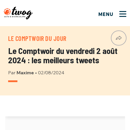
MENU
FERMER
FERMER
Bienvenue !
VOTRE PARTICIPATION
LE COMPTWOIR DU JOUR
Que souhaitez-vous proposer ?
JE M'INSCRIS
Le Comptwoir du vendredi 2 août
PSEUDO
*
Quelques tweets
2024 : les meilleurs tweets
Connexion
Par
Maxime
•
02/08/2024
EMAIL
*
C'EST PARTI
PSEUDO
Ma propre sélection
PASSWORD
*
Mot de passe perdu ?
MOT DE PASSE
M'INSCRIRE
ME CONNECTER
JE M'INSCRIS
CONNEXION