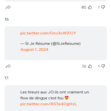
85
1
16.
pic.twitter.com/Oov3oW37JY
— Si Je Résume (@SiJeResume)
August 1, 2024
76
1
17.
Les tireurs aux JO ils ont vraiment un
flow de dingue c’est fou
pic.twitter.com/RSTe4OgHzL