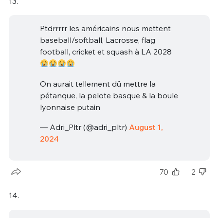
13.
Ptdrrrrr les américains nous mettent
baseball/softball, Lacrosse, flag
football, cricket et squash à LA 2028
On aurait tellement dû mettre la
pétanque, la pelote basque & la boule
lyonnaise putain
— Adri_Pltr (@adri_pltr)
August 1,
2024
70
2
14.