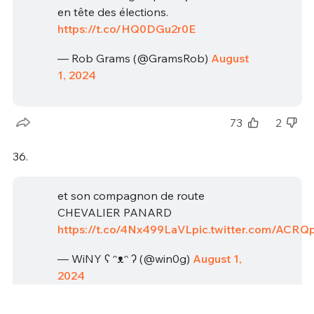
en tête des élections.
https://t.co/HQ0DGu2r0E
— Rob Grams (@GramsRob)
August
1, 2024
73
2
36.
et son compagnon de route
CHEVALIER PANARD
https://t.co/4Nx499LaVL
pic.twitter.com/ACRQ
— WiNY ʕ ᵔᴥᵔ ʔ (@win0g)
August 1,
2024