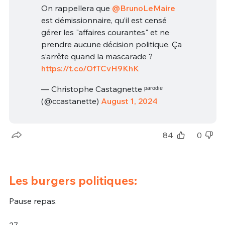
On rappellera que
@BrunoLeMaire
est démissionnaire, qu’il est censé
gérer les "affaires courantes" et ne
prendre aucune décision politique. Ça
s’arrête quand la mascarade ?
https://t.co/OfTCvH9KhK
— Christophe Castagnette ᵖᵃʳᵒᵈᶦᵉ
(@ccastanette)
August 1, 2024
84
0
Les burgers politiques:
Pause repas.