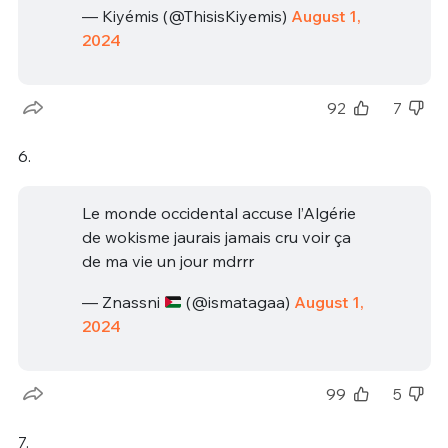
— Kiyémis (@ThisisKiyemis)
August 1,
2024
92
7
6.
Le monde occidental accuse l’Algérie
de wokisme jaurais jamais cru voir ça
de ma vie un jour mdrrr
— Znassni
(@ismatagaa)
August 1,
2024
99
5
7.