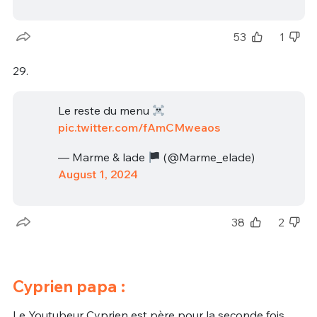
53
1
29.
Le reste du menu
pic.twitter.com/fAmCMweaos
— Marme & lade
(@Marme_elade)
August 1, 2024
38
2
Cyprien papa :
Le Youtubeur Cyprien est père pour la seconde fois.