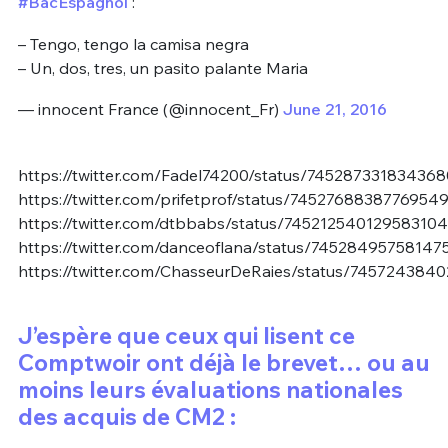
#BacEspagnol
:
– Tengo, tengo la camisa negra
– Un, dos, tres, un pasito palante Maria
— innocent France (@innocent_Fr)
June 21, 2016
https://twitter.com/Fadel74200/status/74528733183436
https://twitter.com/prifetprof/status/7452768838776954
https://twitter.com/dtbbabs/status/745212540129583104
https://twitter.com/danceoflana/status/7452849575814
https://twitter.com/ChasseurDeRaies/status/745724384
J’espère que ceux qui lisent ce
Comptwoir ont déjà le brevet… ou au
moins leurs évaluations nationales
des acquis de CM2 :