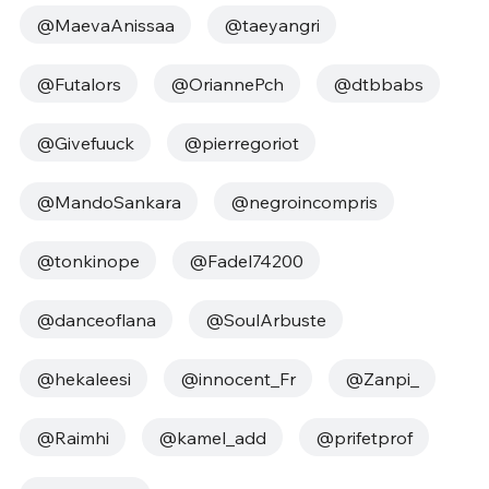
@MaevaAnissaa
@taeyangri
@Futalors
@OriannePch
@dtbbabs
@Givefuuck
@pierregoriot
@MandoSankara
@negroincompris
@tonkinope
@Fadel74200
@danceoflana
@SoulArbuste
@hekaleesi
@innocent_Fr
@Zanpi_
@Raimhi
@kamel_add
@prifetprof