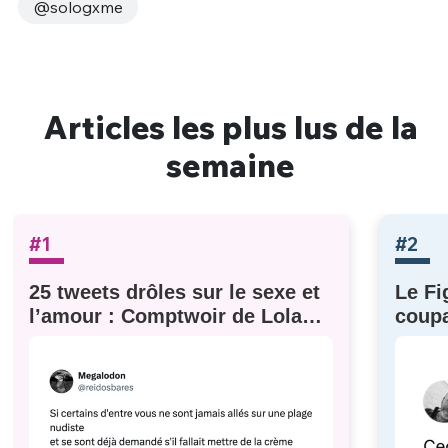
@sologxme
Articles les plus lus de la
semaine
#1
#2
25 tweets drôles sur le sexe et
Le Fi
l’amour : Comptwoir de Lola
coupa
#629
à eux)