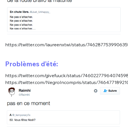
https://twitter.com/laureenxtwi/status/74628775399063
Problèmes d’été:
https://twitter.com/givefuuck/status/7460227796407459
https://twitter.com/NegroIncompris/status/7464771892