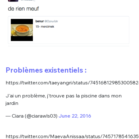
Problèmes existentiels :
https://twitter.com/taeyangri/status/7451681298530058
J'ai un problème, j'trouve pas la piscine dans mon
jardin
— Ciara (@ciarawls03)
June 22, 2016
https://twitter.com/MaevaAnissaa/status/745717854163